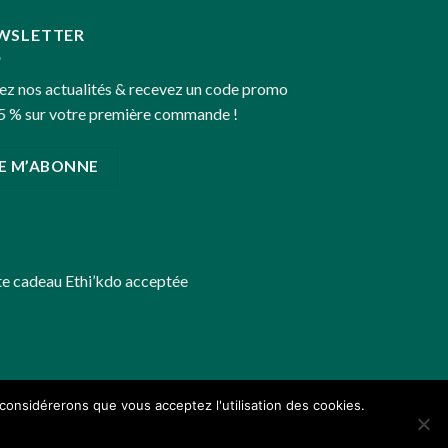
WSLETTER
ez nos actualités & recevez un code promo
5 % sur votre première commande !
JE M’ABONNE
te cadeau
Ethi’kdo
acceptée
 considérerons que vous acceptez l'utilisation des cookies.