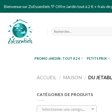
Skip
Bienvenue sur ZoEssentiels 💛 Offre Jardin tout à 2 € + frais de 
to
content
Recherche
pour :
PROMO JARDIN : TOUT À 2 €
PETITS PRIX
ACCUEIL
/
MAISON
/
DU JETABL
CATÉGORIES DE PRODUITS
Sélectionner une catégorie