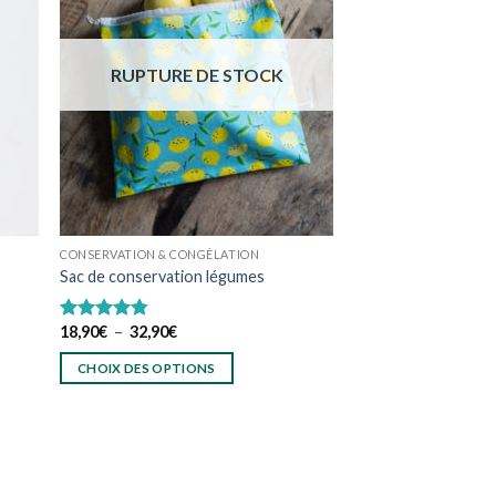
uter
Ajouter
à
à
list
wishlist
RUPTURE DE STOCK
CONSERVATION & CONGÉLATION
Sac de conservation légumes
Plage
18,90
€
–
32,90
€
Note
4.75
de
sur 5
prix :
CHOIX DES OPTIONS
18,90€
à
Ce
32,90€
produit
a
plusieurs