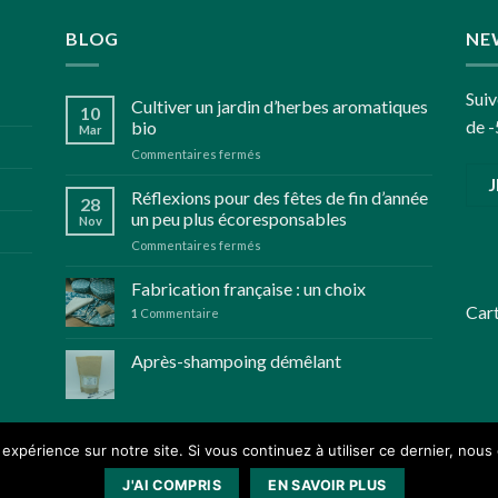
BLOG
NE
Suiv
Cultiver un jardin d’herbes aromatiques
10
de -
bio
Mar
sur
Commentaires fermés
Cultiver
un
Réflexions pour des fêtes de fin d’année
28
jardin
un peu plus écoresponsables
Nov
d’herbes
sur
Commentaires fermés
aromatiques
Réflexions
bio
pour
Fabrication française : un choix
des
Car
1
Commentaire
fêtes
de
Après-shampoing démêlant
fin
d’année
un
peu
plus
 expérience sur notre site. Si vous continuez à utiliser ce dernier, nous
écoresponsables
J'AI COMPRIS
EN SAVOIR PLUS