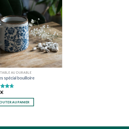
tions.
Ajouter
à
ons
wishlist
ent
sies
uit
ETABLE AU DURABLE
s spécial bouilloire
0
€
e
4.67
5
OUTER AU PANIER