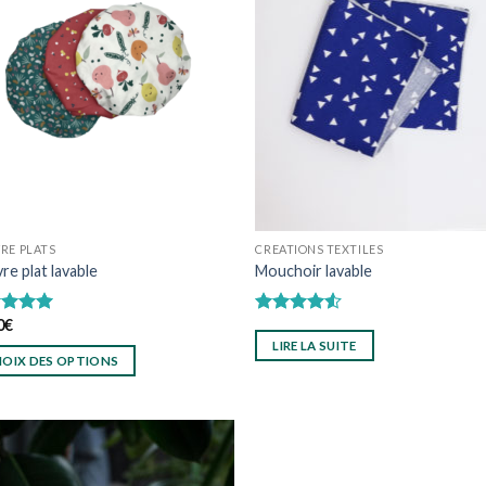
Ajouter
Ajo
à
wishlist
wish
RE PLATS
CREATIONS TEXTILES
re plat lavable
Mouchoir lavable
0
€
e
4.97
Note
4.50
5
sur 5
LIRE LA SUITE
OIX DES OPTIONS
uit
ieurs