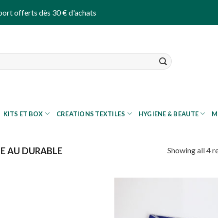
port offerts dès 30 € d'achats
KITS ET BOX
CREATIONS TEXTILES
HYGIENE & BEAUTE
M
Showing all 4 r
E AU DURABLE