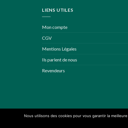
LIENS UTILES
Mon compte
CGV
Mentions Légales
Ils parlent de nous
Revendeurs
Nous utilisons des cookies pour vous garantir la meilleure
Copyright 2026 ©
Zoessentiels.com