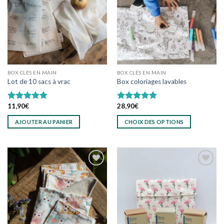
wishlist
wishlist
BOX CLÉS EN MAIN
BOX CLÉS EN MAIN
Lot de 10 sacs à vrac
Box coloriages lavables
11,90
€
28,90
€
Note
4.86
Note
5.00
sur 5
sur 5
AJOUTER AU PANIER
CHOIX DES OPTIONS
Ce
produit
a
plusieurs
variations.
Les
Ajouter
Ajouter
options
à
à
wishlist
wishlist
peuvent
être