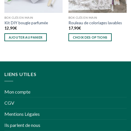
la
la
page
page
du
du
BOX CLÉS EN MAIN
BOX CLÉS EN MAIN
produit
produit
Kit DIY bougie parfumée
Rouleau de coloriages lavables
12,90
€
17,90
€
AJOUTER AU PANIER
CHOIX DES OPTIONS
Ce
produit
a
plusieurs
variations.
LIENS UTILES
Les
options
peuvent
Mon compte
être
choisies
CGV
sur
la
Mentions Légales
page
du
Ils parlent de nous
produit