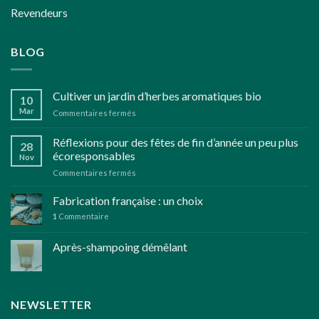
Revendeurs
BLOG
Cultiver un jardin d’herbes aromatiques bio
10
Mar
sur
Commentaires fermés
Cultiver
un
Réflexions pour des fêtes de fin d’année un peu plus
28
jardin
écoresponsables
Nov
d’herbes
sur
Commentaires fermés
aromatiques
Réflexions
bio
pour
Fabrication française : un choix
des
1
Commentaire
fêtes
de
Après-shampoing démêlant
fin
d’année
un
peu
plus
NEWSLETTER
écoresponsables