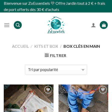
Skip
Bienvenue sur ZoEssentiels 💛 Offre Jardin tout à 2 € + frais
to
de port offerts dès 30 € d'achats
content
ACCUEIL
/
KITS ET BOX
/
BOX CLÉS EN MAIN
FILTRER
Ajouter
Ajouter
à
à