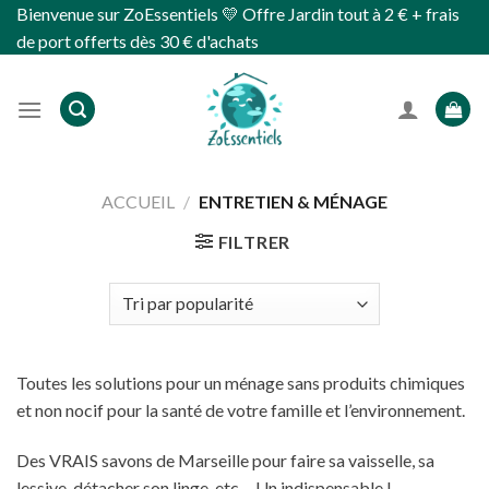
Skip
Bienvenue sur ZoEssentiels 💛 Offre Jardin tout à 2 € + frais
to
de port offerts dès 30 € d'achats
content
ACCUEIL
/
ENTRETIEN & MÉNAGE
FILTRER
Toutes les solutions pour un ménage sans produits chimiques
et non nocif pour la santé de votre famille et l’environnement.
Des VRAIS savons de Marseille pour faire sa vaisselle, sa
lessive, détacher son linge, etc… Un indispensable !