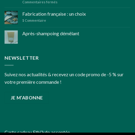
sur
Commentaires fermés
aromatiques
Réflexions
bio
pour
Fabrication française : un choix
des
1
Commentaire
fêtes
de
Après-shampoing démêlant
fin
d’année
un
peu
plus
NEWSLETTER
écoresponsables
Suivez nos actualités & recevez un code promo de -5 % sur
votre première commande !
JE M’ABONNE
Carte cadeau
Ethi’kdo
acceptée