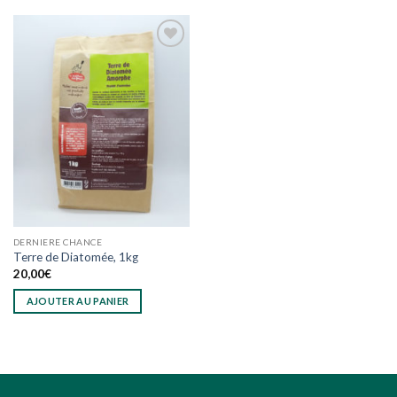
plusieurs
variations.
Les
options
Ajouter
peuvent
à
être
wishlist
choisies
sur
la
page
du
produit
DERNIERE CHANCE
Terre de Diatomée, 1kg
20,00
€
AJOUTER AU PANIER