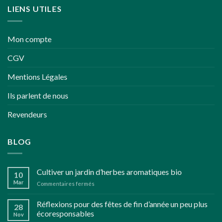
LIENS UTILES
Mon compte
CGV
Mentions Légales
Ils parlent de nous
Revendeurs
BLOG
Cultiver un jardin d’herbes aromatiques bio
10
Mar
sur
Commentaires fermés
Cultiver
un
Réflexions pour des fêtes de fin d’année un peu plus
28
jardin
écoresponsables
Nov
d’herbes