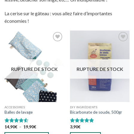
La cerise sur le gâteau : vous allez faire d’importantes
économies !
Ajouter
Ajouter
à
à
wishlist
wishlist
RUPTURE DE STOCK
RUPTURE DE STOCK
ACCESSOIRES
DIY INGRÉDIENTS
Balles de lavage
Bicarbonate de soude, 500gr
Plage
14,90
€
–
19,90
€
3,90
€
Note
4.50
Note
5.00
de
sur 5
sur 5