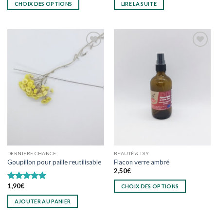
prix :
CHOIX DES OPTIONS
LIRE LA SUITE
14,90€
à
Ce
19,90€
produit
a
plusieurs
variations.
Les
Ajouter
Ajouter
options
à
à
wishlist
wishlist
peuvent
être
choisies
sur
la
page
du
DERNIERE CHANCE
BEAUTÉ & DIY
produit
Goupillon pour paille reutilisable
Flacon verre ambré
2,50
€
1,90
€
Note
5.00
CHOIX DES OPTIONS
sur 5
Ce
AJOUTER AU PANIER
produit
a