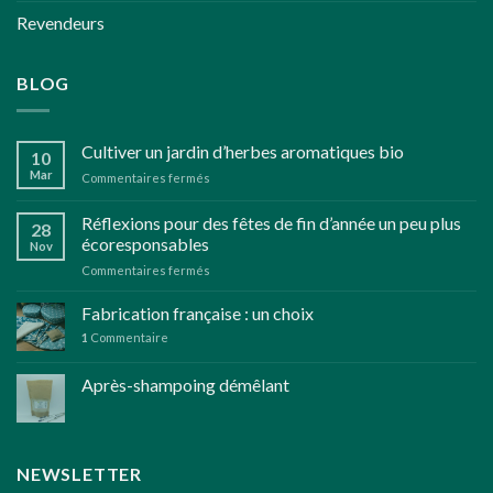
Revendeurs
BLOG
Cultiver un jardin d’herbes aromatiques bio
10
Mar
sur
Commentaires fermés
Cultiver
un
Réflexions pour des fêtes de fin d’année un peu plus
28
jardin
écoresponsables
Nov
d’herbes
sur
Commentaires fermés
aromatiques
Réflexions
bio
pour
Fabrication française : un choix
des
1
Commentaire
fêtes
de
Après-shampoing démêlant
fin
d’année
un
peu
plus
NEWSLETTER
écoresponsables