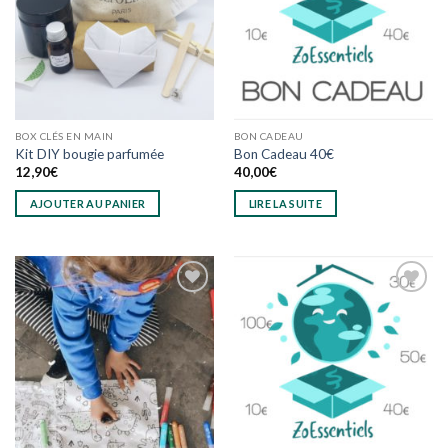
BOX CLÉS EN MAIN
BON CADEAU
Kit DIY bougie parfumée
Bon Cadeau 40€
12,90
€
40,00
€
AJOUTER AU PANIER
LIRE LA SUITE
Ajouter
Ajouter
à
à
wishlist
wishlist