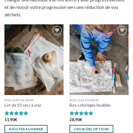
et de réussir votre progression vers une réduction de vos
déchets.
Ajouter
Ajouter
à
à
wishlist
wishlist
BOX CLÉS EN MAIN
BOX CLÉS EN MAIN
Lot de 10 sacs à vrac
Box coloriages lavables
11,90
€
28,90
€
Note
4.86
Note
5.00
sur 5
sur 5
AJOUTER AU PANIER
CHOIX DES OPTIONS