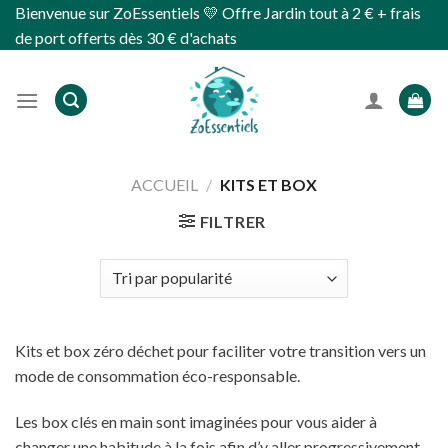
Skip
Bienvenue sur ZoEssentiels 💛 Offre Jardin tout à 2 € + frais
to
de port offerts dès 30 € d'achats
content
ACCUEIL
/
KITS ET BOX
FILTRER
Kits et box zéro déchet pour faciliter votre transition vers un
mode de consommation éco-responsable.
Les box clés en main sont imaginées pour vous aider à
changer une habitude à la fois afin d’y aller progressivement