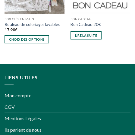
BOX CLÉS EN MAIN
BON CADEAU
Rouleau de coloriages lavables
Bon Cadeau 20€
17,90
€
LIRE LA SUITE
CHOIX DES OPTIONS
Ce
produit
a
plusieurs
variations.
LIENS UTILES
Les
options
peuvent
Mon compte
être
choisies
CGV
sur
la
Mentions Légales
page
du
Ils parlent de nous
produit