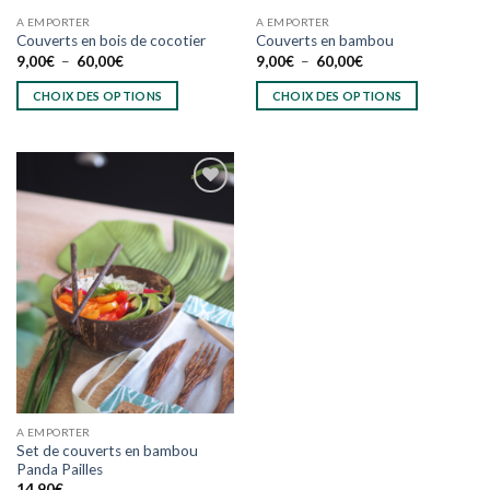
du
du
A EMPORTER
A EMPORTER
produit
produit
Couverts en bois de cocotier
Couverts en bambou
Plage
Plage
9,00
€
–
60,00
€
9,00
€
–
60,00
€
de
de
prix :
prix :
CHOIX DES OPTIONS
CHOIX DES OPTIONS
9,00€
9,00€
à
à
Ce
Ce
60,00€
60,00€
produit
produit
a
a
plusieurs
plusieurs
variations.
variations.
Les
Les
Ajouter
options
options
à
wishlist
peuvent
peuvent
être
être
choisies
choisies
sur
sur
la
la
page
page
du
du
A EMPORTER
produit
produit
Set de couverts en bambou
Panda Pailles
14,90
€