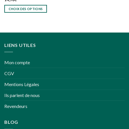
CHOIX DES OPTIONS
Ce
produit
a
plusieurs
variations.
LIENS UTILES
Les
options
peuvent
Mon compte
être
choisies
CGV
sur
la
Mentions Légales
page
du
Ils parlent de nous
produit
Revendeurs
BLOG