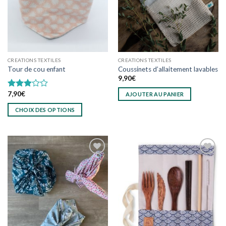
être
être
choisies
choisies
sur
sur
la
la
page
page
du
du
CREATIONS TEXTILES
CREATIONS TEXTILES
produit
produit
Tour de cou enfant
Coussinets d’allaitement lavables
9,90
€
7,90
€
Note
AJOUTER AU PANIER
3.00
CHOIX DES OPTIONS
sur 5
Ce
produit
a
plusieurs
variations.
Les
Ajouter
Ajouter
options
à
à
wishlist
wishlist
peuvent
être
choisies