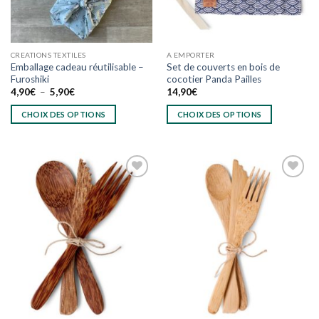
sur
la
page
du
CREATIONS TEXTILES
A EMPORTER
produit
Emballage cadeau réutilisable –
Set de couverts en bois de
Furoshiki
cocotier Panda Pailles
Plage
4,90
€
–
5,90
€
14,90
€
de
prix :
CHOIX DES OPTIONS
CHOIX DES OPTIONS
4,90€
à
Ce
Ce
5,90€
produit
produit
a
a
plusieurs
plusieurs
variations.
variations.
Les
Les
Ajouter
Ajouter
options
options
à
à
wishlist
wishlist
peuvent
peuvent
être
être
choisies
choisies
sur
sur
la
la
page
page