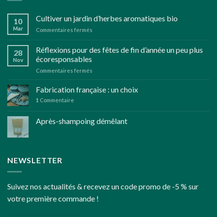
Cultiver un jardin d’herbes aromatiques bio
10
Mar
sur
Commentaires fermés
Cultiver
un
Réflexions pour des fêtes de fin d’année un peu plus
28
jardin
écoresponsables
Nov
d’herbes
sur
Commentaires fermés
aromatiques
Réflexions
bio
pour
Fabrication française : un choix
des
1
Commentaire
fêtes
de
Après-shampoing démêlant
fin
d’année
un
peu
plus
NEWSLETTER
écoresponsables
Suivez nos actualités & recevez un code promo de -5 % sur
votre première commande !