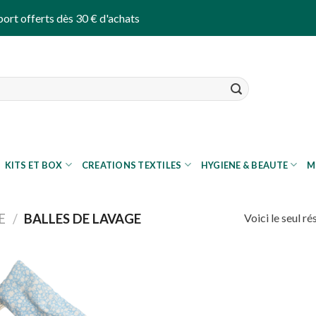
port offerts dès 30 € d'achats
KITS ET BOX
CREATIONS TEXTILES
HYGIENE & BEAUTE
M
Voici le seul ré
E
/
BALLES DE LAVAGE