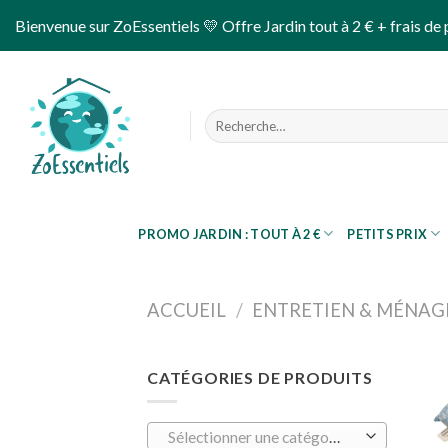
Skip
Bienvenue sur ZoEssentiels 💛 Offre Jardin tout à 2 € + frais de 
to
content
Recherche
pour :
PROMO JARDIN : TOUT À 2 €
PETITS PRIX
ACCUEIL
/
ENTRETIEN & MÉNAG
CATÉGORIES DE PRODUITS
Sélectionner une catégorie