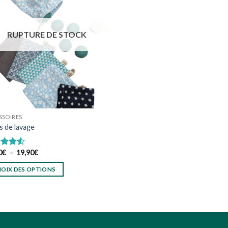
Ajouter
à
wishlist
RUPTURE DE STOCK
SSOIRES
s de lavage
Plage
0
€
–
19,90
€
e
4.50
de
5
prix :
OIX DES OPTIONS
14,90€
à
19,90€
uit
ieurs