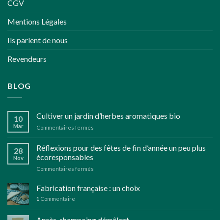
CGV
sur
la
Mentions Légales
page
du
Ils parlent de nous
produit
Revendeurs
BLOG
Cultiver un jardin d’herbes aromatiques bio
10
Mar
sur
Commentaires fermés
Cultiver
un
Réflexions pour des fêtes de fin d’année un peu plus
28
jardin
écoresponsables
Nov
d’herbes
sur
Commentaires fermés
aromatiques
Réflexions
bio
pour
Fabrication française : un choix
des
1
Commentaire
fêtes
de
Après-shampoing démêlant
fin