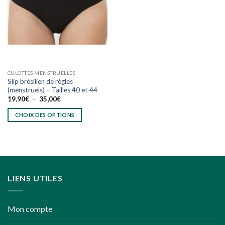
wishlist
CULOTTES MENSTRUELLES
Slip brésilien de règles
(menstruels) – Tailles 40 et 44
Plage
19,90
€
–
35,00
€
de
prix :
CHOIX DES OPTIONS
19,90€
à
Ce
35,00€
produit
a
plusieurs
variations.
LIENS UTILES
Les
options
peuvent
Mon compte
être
choisies