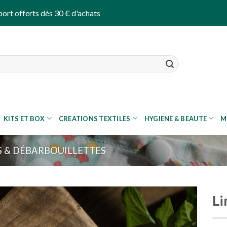
port offerts dès 30 € d'achats
KITS ET BOX
CREATIONS TEXTILES
HYGIENE & BEAUTE
M
S & DÉBARBOUILLETTES
Li