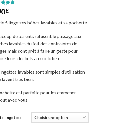
té
5.00
90
€
5 basé
notation
de 5 lingettes bébés lavables et sa pochette.
t
coup de parents refusent le passage aux
hes lavables du fait des contraintes de
ges mais sont prêt à faire un geste pour
ire leurs déchets au quotidien.
lingettes lavables sont simples d’utilisation
e lavent très bien.
ochette est parfaite pour les emmener
out avec vous !
fs lingettes