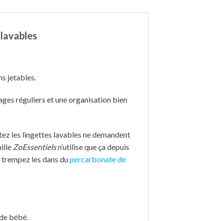
 lavables
s jetables.
vages réguliers et une organisation bien
tez les lingettes lavables ne demandent
ille
ZoEssentiels
n’utilise que ça depuis
t, trempez les dans du
percarbonate de
 de bébé.