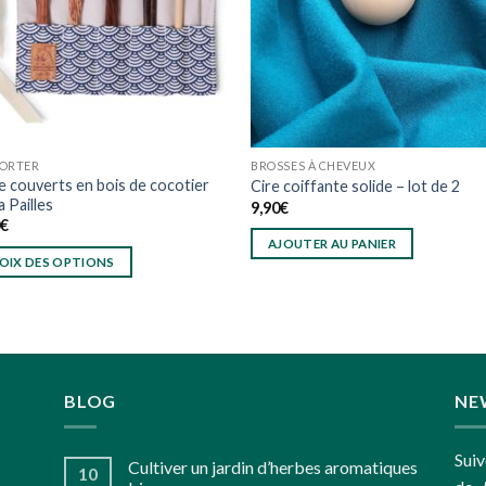
PORTER
BROSSES À CHEVEUX
e couverts en bois de cocotier
Cire coiffante solide – lot de 2
 Pailles
9,90
€
0
€
AJOUTER AU PANIER
OIX DES OPTIONS
it
eurs
tions.
BLOG
NE
ns
Suiv
ent
Cultiver un jardin d’herbes aromatiques
10