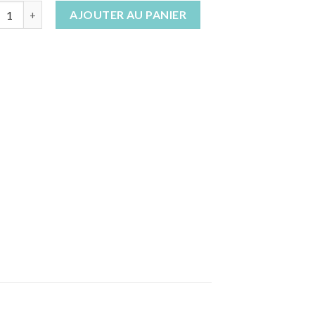
tité de Lingettes bébés lavables
AJOUTER AU PANIER