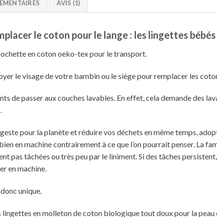
ÉMENTAIRES
AVIS (1)
placer le coton pour le lange : les lingettes bébés
pochette en coton oeko-tex pour le transport.
oyer le visage de votre bambin ou le siège pour remplacer les coton
arents de passer aux couches lavables. En effet, cela demande des la
.
 geste pour la planète et réduire vos déchets en même temps, adop
 bien en machine contrairement à ce que l’on pourrait penser. La fam
ent pas tâchées ou très peu par le liniment. Si des tâches persisten
er en machine.
n donc unique.
s lingettes en molleton de coton biologique tout doux pour la peau