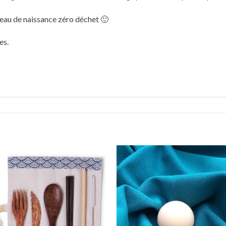
deau de naissance zéro déchet 🙂
es.
Ajouter
Ajou
à
à
wishlist
wishl