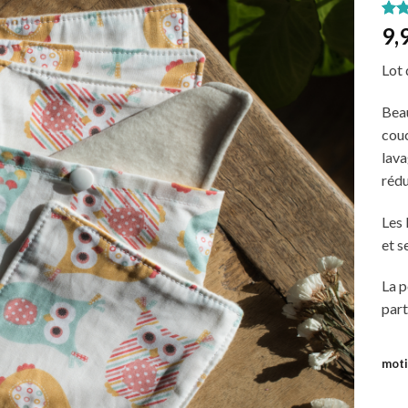
Ajouter
No
1
9,
à
sur 
wishlist
sur
Lot 
clien
Beau
couc
lava
rédu
Les 
et s
La p
part
moti