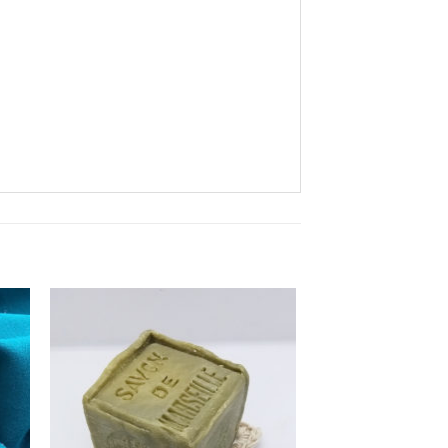
ter
Ajouter
à
ist
wishlist