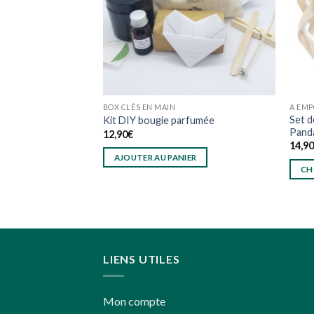
BOX CLÉS EN MAIN
A EM
Set d
ébé
Kit DIY bougie parfumée
Panda
12,90
€
14,9
AJOUTER AU PANIER
CH
ONS
Ce
produ
a
plusi
varia
LIENS UTILES
Les
optio
peuv
Mon compte