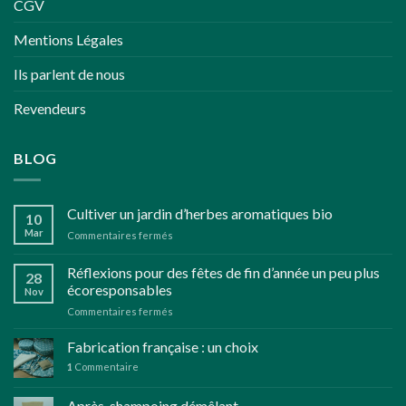
CGV
sur
la
Mentions Légales
page
du
Ils parlent de nous
produit
Revendeurs
BLOG
Cultiver un jardin d’herbes aromatiques bio
10
Mar
sur
Commentaires fermés
Cultiver
un
Réflexions pour des fêtes de fin d’année un peu plus
28
jardin
écoresponsables
Nov
d’herbes
sur
Commentaires fermés
aromatiques
Réflexions
bio
pour
Fabrication française : un choix
des
1
Commentaire
fêtes
de
Après-shampoing démêlant
fin