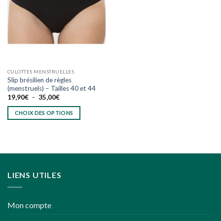
wishlist
CULOTTES MENSTRUELLES
Slip brésilien de règles
(menstruels) – Tailles 40 et 44
Plage
19,90
€
–
35,00
€
de
prix :
CHOIX DES OPTIONS
19,90€
à
Ce
35,00€
produit
a
plusieurs
variations.
LIENS UTILES
Les
options
peuvent
Mon compte
être
choisies