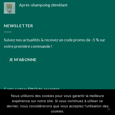
Après-shampoing démêlant
fin
d’année
un
peu
plus
NEWSLETTER
écoresponsables
Suivez nos actualités & recevez un code promo de -5 % sur
votre première commande !
JE M’ABONNE
Carte cadeau
Ethi’kdo
acceptée
Nous utilisons des cookies pour vous garantir la meilleure
expérience sur notre site. Si vous continuez à utiliser ce
dernier, nous considérerons que vous acceptez l'utilisation des
cookies.