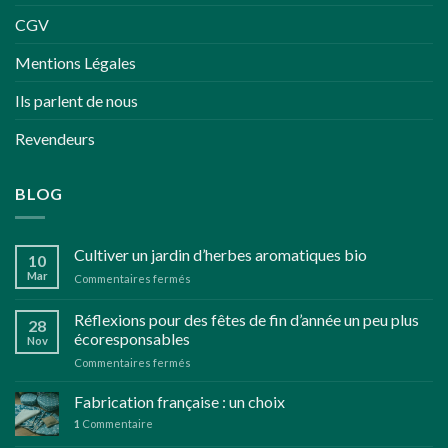
CGV
Mentions Légales
Ils parlent de nous
Revendeurs
BLOG
Cultiver un jardin d’herbes aromatiques bio
10
Mar
sur
Commentaires fermés
Cultiver
un
Réflexions pour des fêtes de fin d’année un peu plus
28
jardin
écoresponsables
Nov
d’herbes
sur
Commentaires fermés
aromatiques
Réflexions
bio
pour
Fabrication française : un choix
des
1
Commentaire
fêtes
de