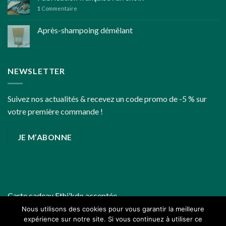
des
1
Commentaire
fêtes
de
Après-shampoing démêlant
fin
d’année
un
peu
plus
NEWSLETTER
écoresponsables
Suivez nos actualités & recevez un code promo de -5 % sur
votre première commande !
JE M’ABONNE
Carte cadeau
Ethi’kdo
acceptée
Nous utilisons des cookies pour vous garantir la meilleure
expérience sur notre site. Si vous continuez à utiliser ce