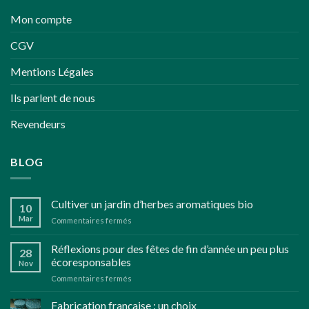
Mon compte
CGV
Mentions Légales
Ils parlent de nous
Revendeurs
BLOG
Cultiver un jardin d’herbes aromatiques bio
10
Mar
sur
Commentaires fermés
Cultiver
un
Réflexions pour des fêtes de fin d’année un peu plus
28
jardin
écoresponsables
Nov
d’herbes
sur
Commentaires fermés
aromatiques
Réflexions
bio
pour
Fabrication française : un choix