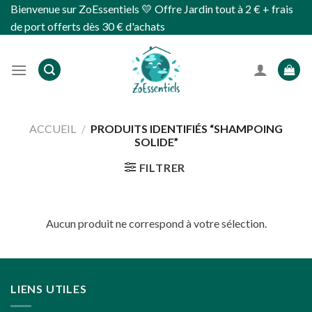
Skip
Bienvenue sur ZoEssentiels 💛 Offre Jardin tout à 2 € + frais
to
de port offerts dès 30 € d'achats
content
ACCUEIL
/
PRODUITS IDENTIFIÉS “SHAMPOING
SOLIDE”
FILTRER
Aucun produit ne correspond à votre sélection.
LIENS UTILES