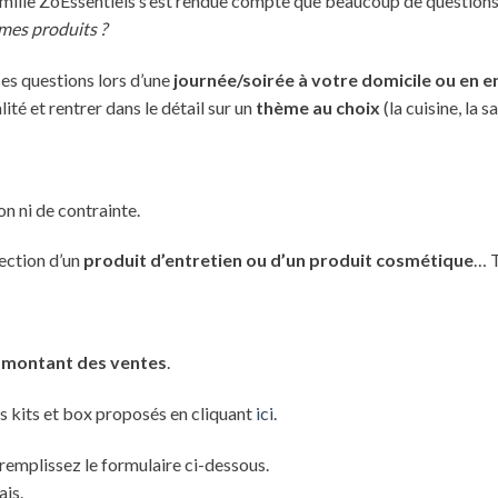
famille ZoEssentiels s’est rendue compte que beaucoup de questions
 mes produits ?
es questions lors d’une
journée/soirée à votre domicile ou en e
té et rentrer dans le détail sur un
thème au choix
(la cuisine, la 
on ni de contrainte.
fection d’un
produit d’entretien ou d’un produit cosmétique
… T
 montant des ventes
.
s kits et box proposés en cliquant
ici
.
 remplissez le formulaire ci-dessous.
ais.