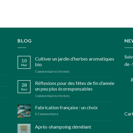
BLOG
NE
Suiv
Cultiver un jardin d’herbes aromatiques
10
de -
bio
Mar
sur
Commentaires fermés
Cultiver
un
Réflexions pour des fêtes de fin d’année
28
jardin
un peu plus écoresponsables
Nov
d’herbes
sur
Commentaires fermés
aromatiques
Réflexions
bio
pour
Fabrication française : un choix
des
Car
1
Commentaire
fêtes
de
Après-shampoing démêlant
fin
d’année