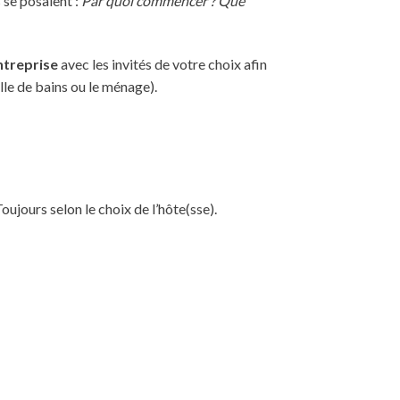
 se posaient :
Par quoi commencer ? Que
ntreprise
avec les invités de votre choix afin
salle de bains ou le ménage).
oujours selon le choix de l’hôte(sse).