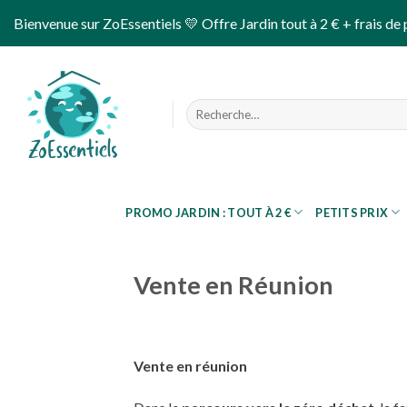
Skip
Bienvenue sur ZoEssentiels 💛 Offre Jardin tout à 2 € + frais de 
to
content
Recherche
pour :
PROMO JARDIN : TOUT À 2 €
PETITS PRIX
Vente en Réunion
Vente en réunion