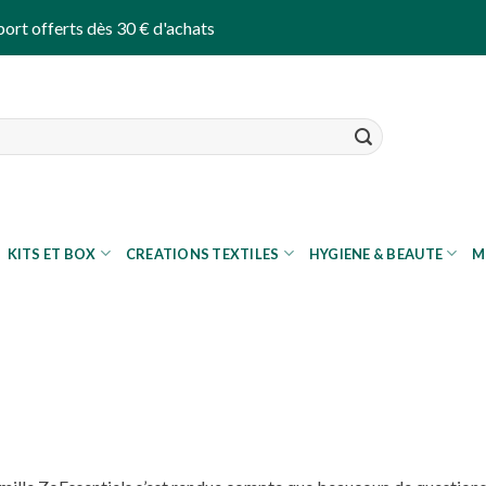
port offerts dès 30 € d'achats
KITS ET BOX
CREATIONS TEXTILES
HYGIENE & BEAUTE
M