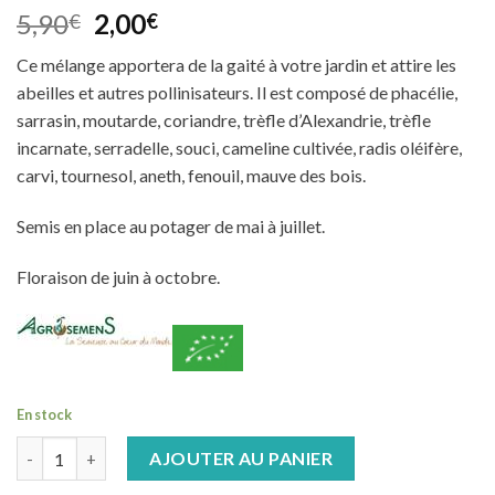
Noté
4
5.00
Le
Le
5,90
2,00
€
€
sur 5 basé
prix
prix
sur
Ce mélange apportera de la gaité à votre jardin et attire les
notations
initial
actuel
client
abeilles et autres pollinisateurs. Il est composé de phacélie,
était :
est :
sarrasin, moutarde, coriandre, trèfle d’Alexandrie, trèfle
5,90€.
2,00€.
incarnate, serradelle, souci, cameline cultivée, radis oléifère,
carvi, tournesol, aneth, fenouil, mauve des bois.
Semis en place au potager de mai à juillet.
Floraison de juin à octobre.
En stock
quantité de Mélange de fleurs abeilles bio
AJOUTER AU PANIER