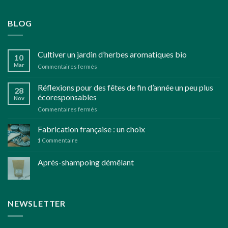
BLOG
Cultiver un jardin d’herbes aromatiques bio
10
Mar
sur
Commentaires fermés
Cultiver
un
Réflexions pour des fêtes de fin d’année un peu plus
28
jardin
écoresponsables
Nov
d’herbes
sur
Commentaires fermés
aromatiques
Réflexions
bio
pour
Fabrication française : un choix
des
1
Commentaire
fêtes
de
Après-shampoing démêlant
fin
d’année
un
peu
plus
NEWSLETTER
écoresponsables