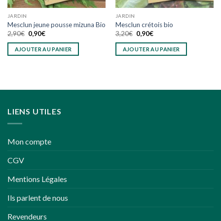
JARDIN
JARDIN
Mesclun jeune pousse mizuna Bio
Mesclun crétois bio
Le
Le
Le
Le
2,90
€
0,90
€
3,20
€
0,90
€
prix
prix
prix
prix
initial
actuel
initial
actuel
AJOUTER AU PANIER
AJOUTER AU PANIER
était :
est :
était :
est :
2,90€.
0,90€.
3,20€.
0,90€.
LIENS UTILES
Mon compte
CGV
Mentions Légales
Ils parlent de nous
Revendeurs