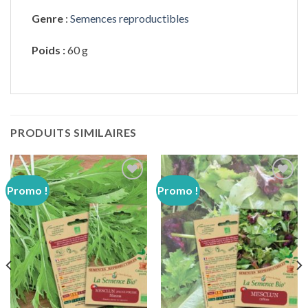
Genre
:
Semences reproductibles
Poids :
60 g
PRODUITS SIMILAIRES
Promo !
Promo !
Ajouter
Ajouter
à
à
wishlist
wishlist