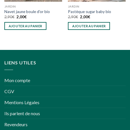
JARDIN
JARDIN
Navet jaune boule d’or bio
Pastèque sugar baby bio
Le
Le
Le
Le
2,90
€
2,00
€
2,90
€
2,00
€
prix
prix
prix
prix
initial
actuel
initial
actuel
AJOUTER AU PANIER
AJOUTER AU PANIER
était :
est :
était :
est :
2,90€.
2,00€.
2,90€.
2,00€.
LIENS UTILES
Mon compte
CGV
Mentions Légales
Ils parlent de nous
Revendeurs