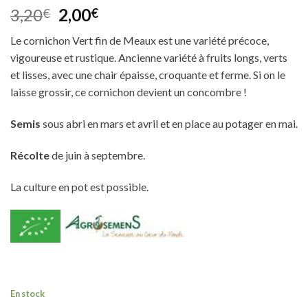
Noté
1
5.00
Le
Le
3,20
2,00
€
€
sur 5 basé
prix
prix
sur
notation
Le cornichon Vert fin de Meaux est une variété précoce,
client
initial
actuel
vigoureuse et rustique. Ancienne variété à fruits longs, verts
était :
est :
et lisses, avec une chair épaisse, croquante et ferme. Si on le
3,20€.
2,00€.
laisse grossir, ce cornichon devient un concombre !
Semis
sous abri en mars et avril et en place au potager en mai.
Récolte
de juin à septembre.
La culture en pot est possible.
En stock