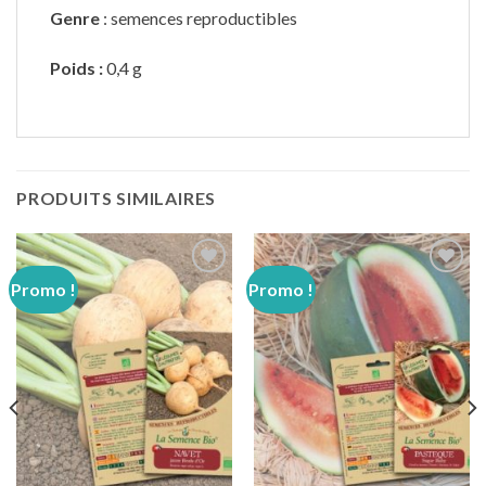
Genre
: semences reproductibles
Poids
:
0,4 g
PRODUITS SIMILAIRES
Promo !
Promo !
Ajouter
Ajouter
à
à
wishlist
wishlist