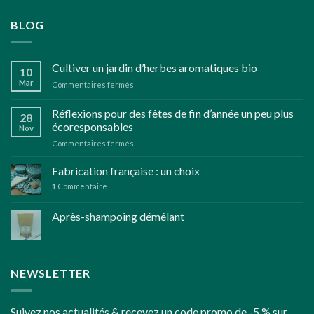
BLOG
Cultiver un jardin d’herbes aromatiques bio
10
Mar
sur
Commentaires fermés
Cultiver
un
Réflexions pour des fêtes de fin d’année un peu plus
28
jardin
écoresponsables
Nov
d’herbes
sur
Commentaires fermés
aromatiques
Réflexions
bio
pour
Fabrication française : un choix
des
1
Commentaire
fêtes
de
Après-shampoing démêlant
fin
d’année
un
peu
plus
NEWSLETTER
écoresponsables
Suivez nos actualités & recevez un code promo de -5 % sur