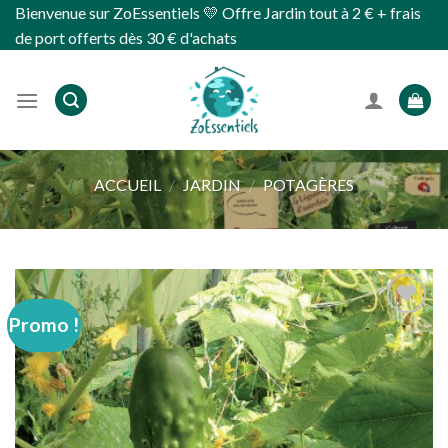
Skip
Bienvenue sur ZoEssentiels 💛 Offre Jardin tout à 2 € + frais
to
de port offerts dès 30 € d'achats
content
ACCUEIL
/
JARDIN
/
POTAGÈRES
Promo !
Ajouter
à
wishlist