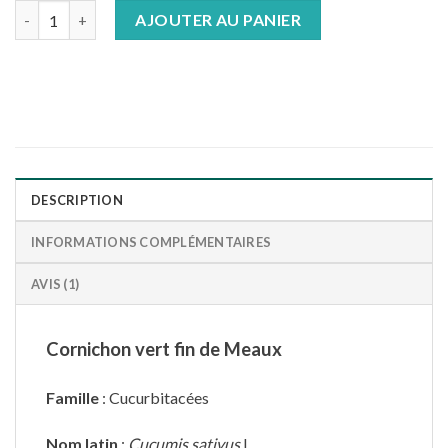
quantité de Cornichon vert fin de Meaux
AJOUTER AU PANIER
DESCRIPTION
INFORMATIONS COMPLÉMENTAIRES
AVIS (1)
Cornichon vert fin de Meaux
Famille
: Cucurbitacées
Nom latin
:
Cucumis sativus
L.