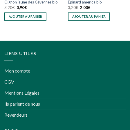
Oignon jaune des Cévennes bio
Épinard america bio
Le
Le
Le
Le
3,20
€
0,90
€
3,20
€
2,00
€
prix
prix
prix
prix
initial
actuel
initial
actuel
AJOUTER AU PANIER
AJOUTER AU PANIER
était :
est :
était :
est :
3,20€.
0,90€.
3,20€.
2,00€.
LIENS UTILES
Mon compte
CGV
Mentions Légales
Ils parlent de nous
Revendeurs