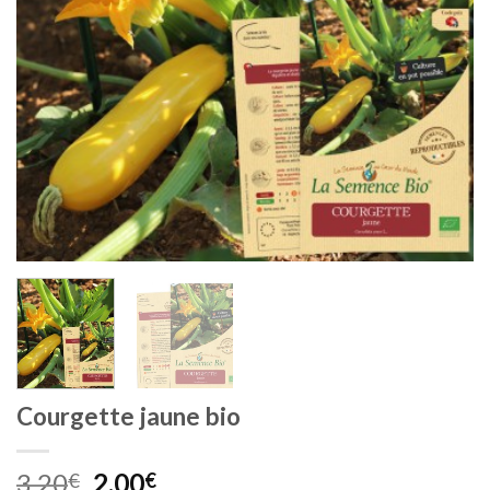
Courgette jaune bio
Le
Le
3,20
2,00
€
€