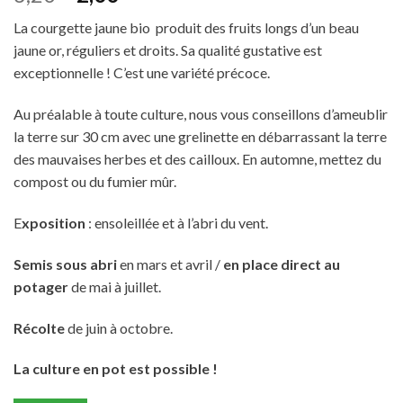
prix
prix
La courgette jaune bio produit des fruits longs d’un beau
initial
actuel
jaune or, réguliers et droits. Sa qualité gustative est
était :
est :
exceptionnelle ! C’est une variété précoce.
3,20€.
2,00€.
Au préalable à toute culture, nous vous conseillons d’ameublir
la terre sur 30 cm avec une grelinette en débarrassant la terre
des mauvaises herbes et des cailloux. En automne, mettez du
compost ou du fumier mûr.
E
xposition
: ensoleillée et à l’abri du vent.
Semis sous abri
en mars et avril /
en place direct au
potager
de mai à juillet.
Récolte
de juin à octobre.
La culture en pot est possible !