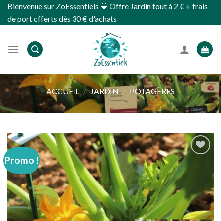
Skip
Bienvenue sur ZoEssentiels 💛 Offre Jardin tout à 2 € + frais
to
de port offerts dès 30 € d'achats
content
ACCUEIL
/
JARDIN
/
POTAGÈRES
Promo !
Ajouter
à
wishlist