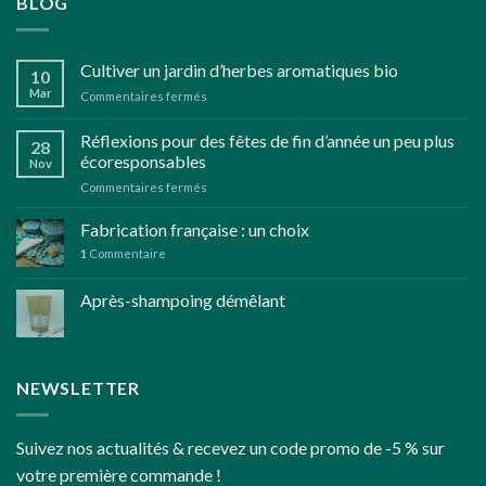
BLOG
Cultiver un jardin d’herbes aromatiques bio
10
Mar
sur
Commentaires fermés
Cultiver
un
Réflexions pour des fêtes de fin d’année un peu plus
28
jardin
écoresponsables
Nov
d’herbes
sur
Commentaires fermés
aromatiques
Réflexions
bio
pour
Fabrication française : un choix
des
1
Commentaire
fêtes
de
Après-shampoing démêlant
fin
d’année
un
peu
plus
NEWSLETTER
écoresponsables
Suivez nos actualités & recevez un code promo de -5 % sur
votre première commande !