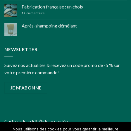
bio
pour
Fabrication française : un choix
des
1
Commentaire
fêtes
de
Après-shampoing démêlant
fin
d’année
un
peu
plus
NEWSLETTER
écoresponsables
Suivez nos actualités & recevez un code promo de -5 % sur
votre première commande !
JE M’ABONNE
Carte cadeau
Ethi’kdo
acceptée
Nous utilisons des cookies pour vous garantir la meilleure