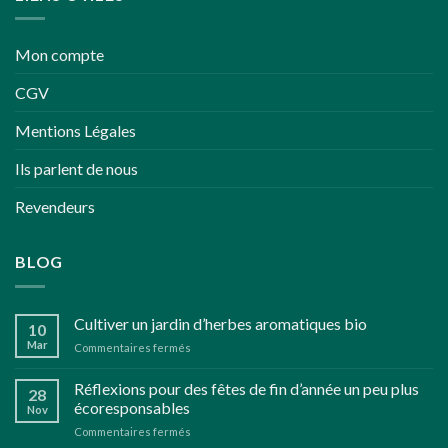
Mon compte
CGV
Mentions Légales
Ils parlent de nous
Revendeurs
BLOG
Cultiver un jardin d’herbes aromatiques bio
10
Mar
sur
Commentaires fermés
Cultiver
un
Réflexions pour des fêtes de fin d’année un peu plus
28
jardin
écoresponsables
Nov
d’herbes
sur
Commentaires fermés
aromatiques
Réflexions