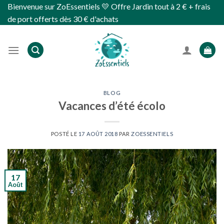
Skip
Bienvenue sur ZoEssentiels 💛 Offre Jardin tout à 2 € + frais
to
de port offerts dès 30 € d'achats
content
BLOG
Vacances d’été écolo
POSTÉ LE
17 AOÛT 2018
PAR
ZOESSENTIELS
17
Août