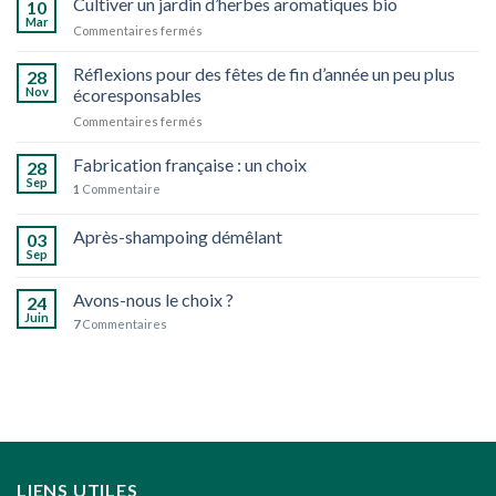
Cultiver un jardin d’herbes aromatiques bio
10
Mar
sur
Commentaires fermés
Cultiver
un
Réflexions pour des fêtes de fin d’année un peu plus
28
jardin
Nov
écoresponsables
d’herbes
sur
Commentaires fermés
aromatiques
Réflexions
bio
pour
Fabrication française : un choix
28
des
Sep
1
Commentaire
fêtes
de
Après-shampoing démêlant
fin
03
d’année
Sep
un
peu
Avons-nous le choix ?
24
plus
Juin
7
Commentaires
écoresponsables
LIENS UTILES