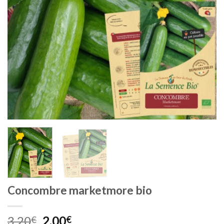
Concombre marketmore bio
Le
Le
3,20
2,00
€
€