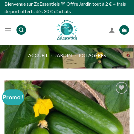
Skip
Bienvenue sur ZoEssentiels 💛 Offre Jardin tout à 2 € + frais
to
de port offerts dès 30 € d'achats
content
ACCUEIL
/
JARDIN
/
POTAGÈRES
Promo !
Ajouter
à
wishlist