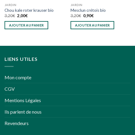
JARDIN
JARDIN
Chou kale roter krauser bio
Mesclun crétois bio
Le
Le
Le
Le
3,20
€
2,00
€
3,20
€
0,90
€
prix
prix
prix
prix
initial
actuel
initial
actuel
AJOUTER AU PANIER
AJOUTER AU PANIER
était :
est :
était :
est :
3,20€.
2,00€.
3,20€.
0,90€.
LIENS UTILES
Mon compte
CGV
Mentions Légales
Ils parlent de nous
Revendeurs