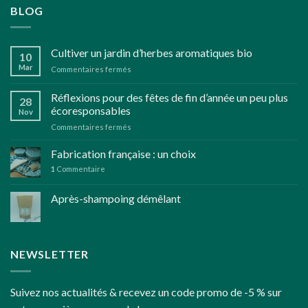
BLOG
Cultiver un jardin d’herbes aromatiques bio
10
Mar
sur
Commentaires fermés
Cultiver
un
Réflexions pour des fêtes de fin d’année un peu plus
28
jardin
écoresponsables
Nov
d’herbes
sur
Commentaires fermés
aromatiques
Réflexions
bio
pour
Fabrication française : un choix
des
1
Commentaire
fêtes
de
Après-shampoing démêlant
fin
d’année
un
peu
plus
NEWSLETTER
écoresponsables
Suivez nos actualités & recevez un code promo de -5 % sur