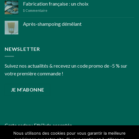
pour
Fabrication française : un choix
des
1
Commentaire
fêtes
de
Après-shampoing démêlant
fin
d’année
un
peu
plus
NEWSLETTER
écoresponsables
Suivez nos actualités & recevez un code promo de -5 % sur
votre première commande !
JE M’ABONNE
Carte cadeau
Ethi’kdo
acceptée
Nous utilisons des cookies pour vous garantir la meilleure