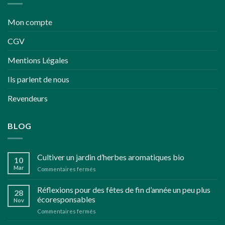
Mon compte
CGV
Mentions Légales
Ils parlent de nous
Revendeurs
BLOG
Cultiver un jardin d’herbes aromatiques bio
10
Mar
sur
Commentaires fermés
Cultiver
un
Réflexions pour des fêtes de fin d’année un peu plus
28
jardin
écoresponsables
Nov
d’herbes
sur
Commentaires fermés
aromatiques
Réflexions
bio