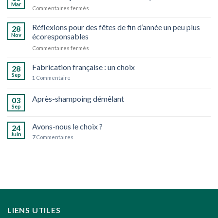
Mar
sur
Commentaires fermés
Cultiver
un
Réflexions pour des fêtes de fin d’année un peu plus
28
jardin
Nov
écoresponsables
d’herbes
sur
Commentaires fermés
aromatiques
Réflexions
bio
pour
Fabrication française : un choix
28
des
Sep
1
Commentaire
fêtes
de
Après-shampoing démêlant
fin
03
d’année
Sep
un
peu
Avons-nous le choix ?
24
plus
Juin
7
Commentaires
écoresponsables
LIENS UTILES