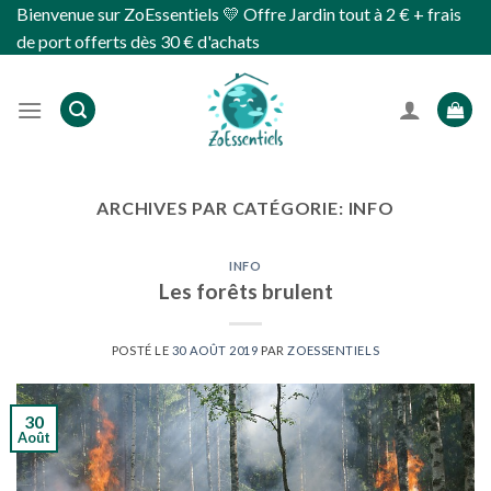
Skip
Bienvenue sur ZoEssentiels 💛 Offre Jardin tout à 2 € + frais
to
de port offerts dès 30 € d'achats
content
ARCHIVES PAR CATÉGORIE:
INFO
INFO
Les forêts brulent
POSTÉ LE
30 AOÛT 2019
PAR
ZOESSENTIELS
30
Août