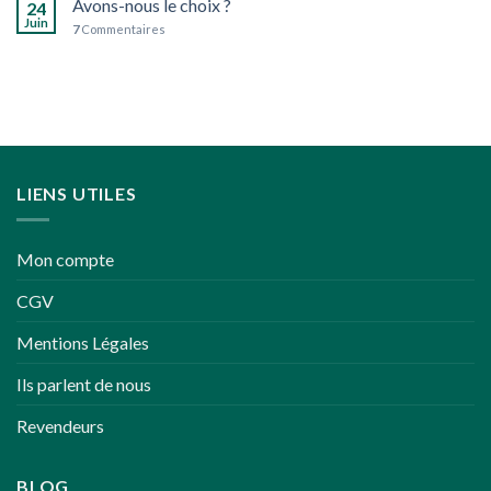
Avons-nous le choix ?
24
plus
Juin
7
Commentaires
écoresponsables
LIENS UTILES
Mon compte
CGV
Mentions Légales
Ils parlent de nous
Revendeurs
BLOG