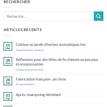
RECHERCHER
Recherche
pour :
ARTICLES RÉCENTS
Cultiver un jardin d’herbes aromatiques bio
10
Mar
sur
Commentaires fermés
Cultiver
un
Réflexions pour des fêtes de fin d’année un peu plus
28
jardin
Nov
écoresponsables
d’herbes
sur
Commentaires fermés
aromatiques
Réflexions
bio
pour
Fabrication française : un choix
28
des
Sep
1
Commentaire
fêtes
de
Après-shampoing démêlant
fin
03
d’année
Sep
un
peu