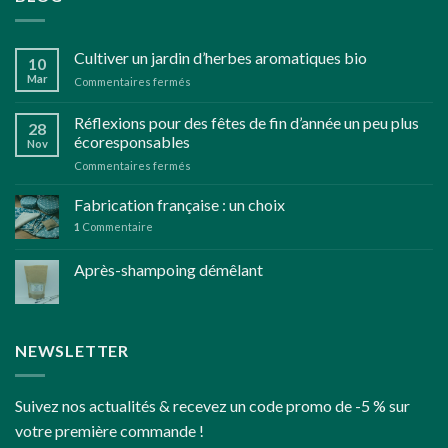
Cultiver un jardin d’herbes aromatiques bio
10
Mar
sur
Commentaires fermés
Cultiver
un
Réflexions pour des fêtes de fin d’année un peu plus
28
jardin
écoresponsables
Nov
d’herbes
sur
Commentaires fermés
aromatiques
Réflexions
bio
pour
Fabrication française : un choix
des
1
Commentaire
fêtes
de
Après-shampoing démêlant
fin
d’année
un
peu
plus
NEWSLETTER
écoresponsables
Suivez nos actualités & recevez un code promo de -5 % sur
votre première commande !