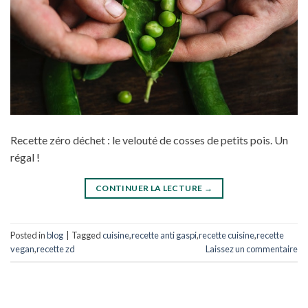
Recette zéro déchet : le velouté de cosses de petits pois. Un
régal !
CONTINUER LA LECTURE
→
Posted in
blog
|
Tagged
cuisine
,
recette anti gaspi
,
recette cuisine
,
recette
vegan
,
recette zd
Laissez un commentaire