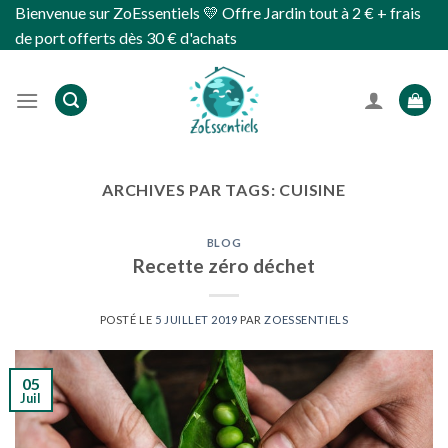
Skip
Bienvenue sur ZoEssentiels 💛 Offre Jardin tout à 2 € + frais
to
de port offerts dès 30 € d'achats
content
ARCHIVES PAR TAGS:
CUISINE
BLOG
Recette zéro déchet
POSTÉ LE
5 JUILLET 2019
PAR
ZOESSENTIELS
05
Juil