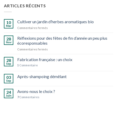
ARTICLES RÉCENTS
Cultiver un jardin d’herbes aromatiques bio
10
Mar
sur
Commentaires fermés
Cultiver
un
Réflexions pour des fêtes de fin d’année un peu plus
28
jardin
Nov
écoresponsables
d’herbes
sur
Commentaires fermés
aromatiques
Réflexions
bio
pour
Fabrication française : un choix
28
des
Sep
1
Commentaire
fêtes
de
Après-shampoing démêlant
fin
03
d’année
Sep
un
peu
Avons-nous le choix ?
24
plus
Juin
7
Commentaires
écoresponsables