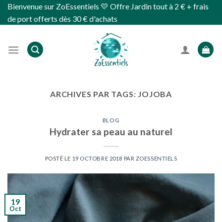
Skip
Bienvenue sur ZoEssentiels 💛 Offre Jardin tout à 2 € + frais
to
de port offerts dès 30 € d'achats
content
ARCHIVES PAR TAGS:
JOJOBA
BLOG
Hydrater sa peau au naturel
POSTÉ LE
19 OCTOBRE 2018
PAR
ZOESSENTIELS
19
Oct