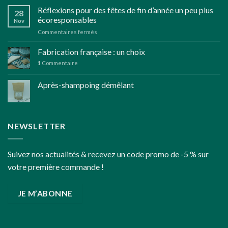
un
Réflexions pour des fêtes de fin d’année un peu plus
28
jardin
écoresponsables
Nov
d’herbes
sur
Commentaires fermés
aromatiques
Réflexions
bio
pour
Fabrication française : un choix
des
1
Commentaire
fêtes
de
Après-shampoing démêlant
fin
d’année
un
peu
plus
NEWSLETTER
écoresponsables
Suivez nos actualités & recevez un code promo de -5 % sur
votre première commande !
JE M’ABONNE