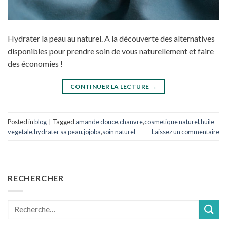
Hydrater la peau au naturel. A la découverte des alternatives
disponibles pour prendre soin de vous naturellement et faire
des économies !
CONTINUER LA LECTURE
→
Posted in
blog
|
Tagged
amande douce
,
chanvre
,
cosmetique naturel
,
huile
vegetale
,
hydrater sa peau
,
jojoba
,
soin naturel
Laissez un commentaire
RECHERCHER
Recherche
pour :