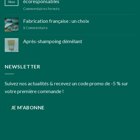
écoresponsables
Nov
d’herbes
sur
Commentaires fermés
aromatiques
Réflexions
bio
pour
Fabrication française : un choix
des
1
Commentaire
fêtes
de
Après-shampoing démêlant
fin
d’année
un
peu
plus
NEWSLETTER
écoresponsables
Suivez nos actualités & recevez un code promo de -5 % sur
votre première commande !
JE M’ABONNE