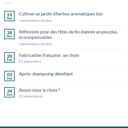
Cultiver un jardin d’herbes aromatiques bio
10
Mar
sur
Commentaires fermés
Cultiver
un
Réflexions pour des fêtes de fin d’année un peu plus
28
jardin
Nov
écoresponsables
d’herbes
sur
Commentaires fermés
aromatiques
Réflexions
bio
pour
Fabrication française : un choix
28
des
Sep
1
Commentaire
fêtes
de
Après-shampoing démêlant
fin
03
d’année
Sep
un
peu
Avons-nous le choix ?
24
plus
Juin
7
Commentaires
écoresponsables