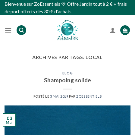
Skip
Bienvenue sur ZoEssentiels 💛 Offre Jardin tout à 2 € + frais
to
de port offerts dès 30 € d'achats
content
ARCHIVES PAR TAGS:
LOCAL
BLOG
Shampoing solide
POSTÉ LE
3 MAI 2019
PAR
ZOESSENTIELS
03
Mai