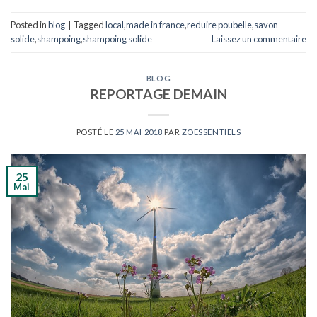
Posted in
blog
|
Tagged
local
,
made in france
,
reduire poubelle
,
savon
solide
,
shampoing
,
shampoing solide
Laissez un commentaire
BLOG
REPORTAGE DEMAIN
POSTÉ LE
25 MAI 2018
PAR
ZOESSENTIELS
25
Mai