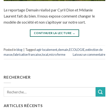
Le reportage Demain réalisé par Cyril Dion et Mélanie
Laurent fait du bien. Il nous expose comment changer le
modèle de société et non s’apitoyer sur notre sort.
CONTINUER LA LECTURE
→
Posted in
blog
|
Tagged
agir localement
,
demain
,
ECOLOGIE
,
extinction de
masse
,
fabrication francaise
,
local
,
micro ferme
Laissez un commentaire
RECHERCHER
Recherche
pour :
ARTICLES RÉCENTS