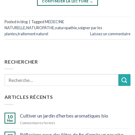
CONTINUER LA LECTURE
→
Posted in
blog
|
Tagged
MEDECINE
NATURELLE
,
NATUROPATHE
,
naturopathie
,
soigner par les
plantes
,
traitement naturel
Laissez un commentaire
RECHERCHER
Recherche
pour :
ARTICLES RÉCENTS
Cultiver un jardin d’herbes aromatiques bio
10
Mar
sur
Commentaires fermés
Cultiver
un
Réflexions pour des fêtes de fin d’année un peu plus