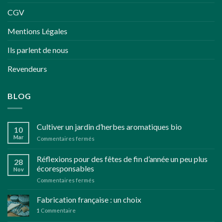
CGV
Mentions Légales
Ils parlent de nous
Revendeurs
BLOG
Cultiver un jardin d’herbes aromatiques bio
10
Mar
sur
Commentaires fermés
Cultiver
un
Réflexions pour des fêtes de fin d’année un peu plus
28
jardin
écoresponsables
Nov
d’herbes
sur
Commentaires fermés
aromatiques
Réflexions
bio
pour
Fabrication française : un choix
des
1
Commentaire
fêtes
de