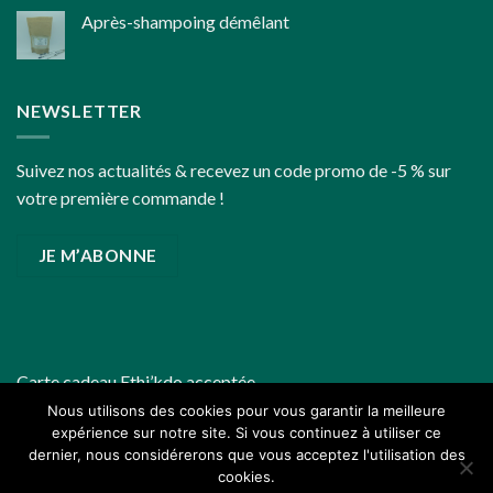
Après-shampoing démêlant
fin
d’année
un
peu
plus
NEWSLETTER
écoresponsables
Suivez nos actualités & recevez un code promo de -5 % sur
votre première commande !
JE M’ABONNE
Carte cadeau
Ethi’kdo
acceptée
Nous utilisons des cookies pour vous garantir la meilleure
expérience sur notre site. Si vous continuez à utiliser ce
dernier, nous considérerons que vous acceptez l'utilisation des
cookies.