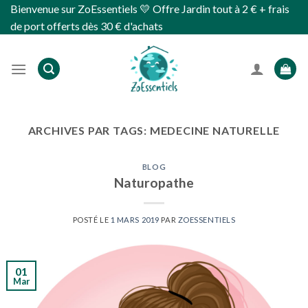
Skip
Bienvenue sur ZoEssentiels 💛 Offre Jardin tout à 2 € + frais
to
de port offerts dès 30 € d'achats
content
ARCHIVES PAR TAGS:
MEDECINE NATURELLE
BLOG
Naturopathe
POSTÉ LE
1 MARS 2019
PAR
ZOESSENTIELS
01
Mar