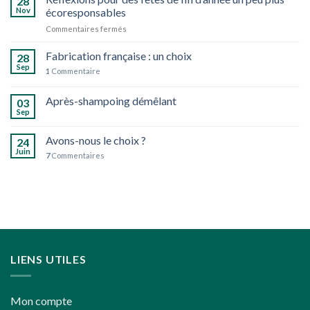
28
jardin
Nov
écoresponsables
d’herbes
sur
Commentaires fermés
aromatiques
Réflexions
bio
pour
Fabrication française : un choix
28
des
Sep
1
Commentaire
fêtes
de
Après-shampoing démêlant
fin
03
d’année
Sep
un
peu
Avons-nous le choix ?
24
plus
Juin
7
Commentaires
écoresponsables
LIENS UTILES
Mon compte