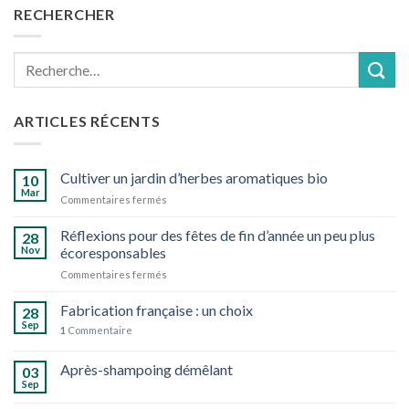
RECHERCHER
Recherche
pour :
ARTICLES RÉCENTS
Cultiver un jardin d’herbes aromatiques bio
10
Mar
sur
Commentaires fermés
Cultiver
un
Réflexions pour des fêtes de fin d’année un peu plus
28
jardin
Nov
écoresponsables
d’herbes
sur
Commentaires fermés
aromatiques
Réflexions
bio
pour
Fabrication française : un choix
28
des
Sep
1
Commentaire
fêtes
de
Après-shampoing démêlant
fin
03
d’année
Sep
un