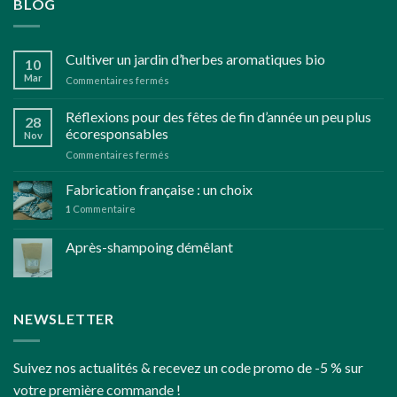
BLOG
Cultiver un jardin d’herbes aromatiques bio
10
Mar
sur
Commentaires fermés
Cultiver
un
Réflexions pour des fêtes de fin d’année un peu plus
28
jardin
écoresponsables
Nov
d’herbes
sur
Commentaires fermés
aromatiques
Réflexions
bio
pour
Fabrication française : un choix
des
1
Commentaire
fêtes
de
Après-shampoing démêlant
fin
d’année
un
peu
plus
NEWSLETTER
écoresponsables
Suivez nos actualités & recevez un code promo de -5 % sur
votre première commande !