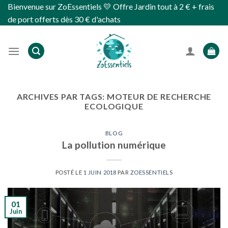
Skip
Bienvenue sur ZoEssentiels 💛 Offre Jardin tout à 2 € + frais
to
de port offerts dès 30 € d'achats
content
ARCHIVES PAR TAGS:
MOTEUR DE RECHERCHE
ECOLOGIQUE
BLOG
La pollution numérique
POSTÉ LE
1 JUIN 2018
PAR
ZOESSENTIELS
01
Juin