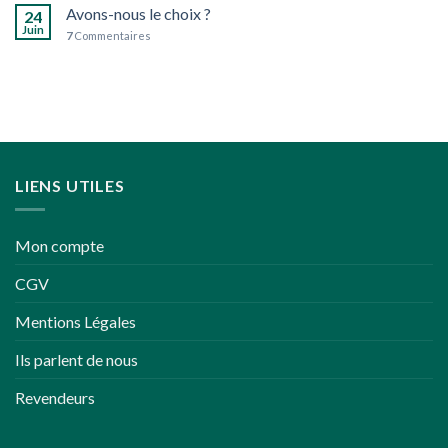
peu
Avons-nous le choix ?
24
plus
Juin
7
Commentaires
écoresponsables
LIENS UTILES
Mon compte
CGV
Mentions Légales
Ils parlent de nous
Revendeurs