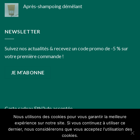
Après-shampoing démêlant
fin
d’année
un
peu
plus
NEWSLETTER
écoresponsables
Suivez nos actualités & recevez un code promo de -5 % sur
votre première commande !
JE M’ABONNE
Carte cadeau
Ethi’kdo
acceptée
Nous utilisons des cookies pour vous garantir la meilleure
expérience sur notre site. Si vous continuez à utiliser ce
dernier, nous considérerons que vous acceptez l'utilisation des
cookies.