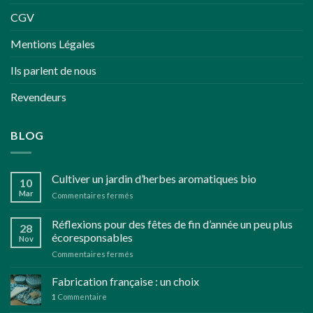
CGV
Mentions Légales
Ils parlent de nous
Revendeurs
BLOG
Cultiver un jardin d’herbes aromatiques bio
10
Mar
sur
Commentaires fermés
Cultiver
un
Réflexions pour des fêtes de fin d’année un peu plus
28
jardin
écoresponsables
Nov
d’herbes
sur
Commentaires fermés
aromatiques
Réflexions
bio
pour
Fabrication française : un choix
des
1
Commentaire
fêtes
de