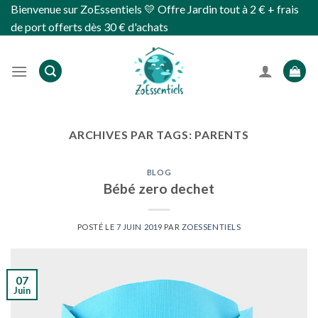
Skip
Bienvenue sur ZoEssentiels 💛 Offre Jardin tout à 2 € + frais
to
de port offerts dès 30 € d'achats
content
ARCHIVES PAR TAGS:
PARENTS
BLOG
Bébé zero dechet
POSTÉ LE
7 JUIN 2019
PAR
ZOESSENTIELS
07
Juin