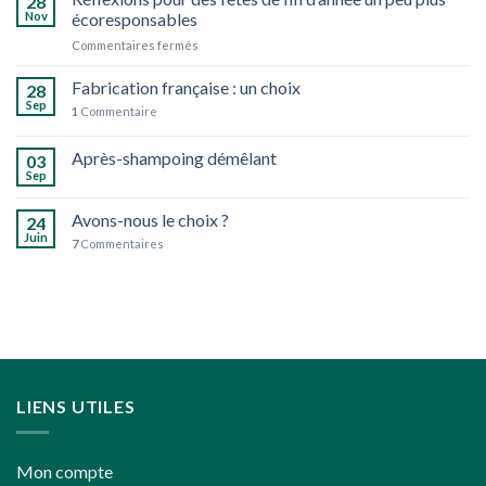
28
jardin
Nov
écoresponsables
d’herbes
sur
Commentaires fermés
aromatiques
Réflexions
bio
pour
Fabrication française : un choix
28
des
Sep
1
Commentaire
fêtes
de
Après-shampoing démêlant
fin
03
d’année
Sep
un
peu
Avons-nous le choix ?
24
plus
Juin
7
Commentaires
écoresponsables
LIENS UTILES
Mon compte