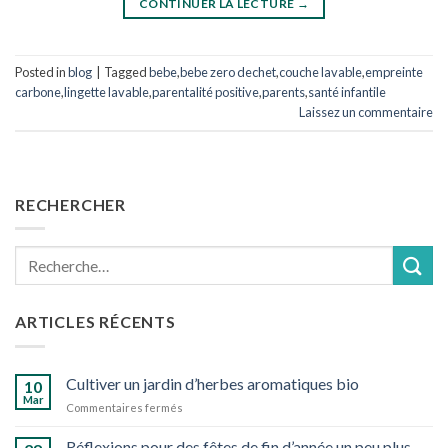
CONTINUER LA LECTURE
→
Posted in
blog
|
Tagged
bebe
,
bebe zero dechet
,
couche lavable
,
empreinte
carbone
,
lingette lavable
,
parentalité positive
,
parents
,
santé infantile
Laissez un commentaire
RECHERCHER
Recherche
pour :
ARTICLES RÉCENTS
Cultiver un jardin d’herbes aromatiques bio
10
Mar
sur
Commentaires fermés
Cultiver
un
Réflexions pour des fêtes de fin d’année un peu plus