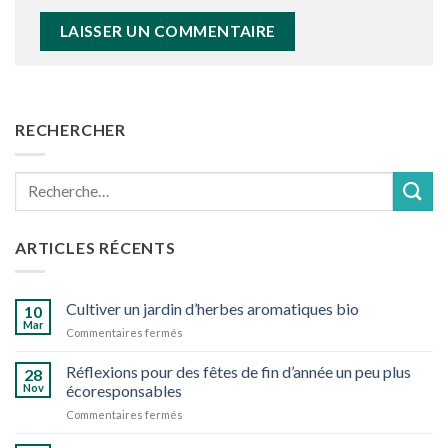
RECHERCHER
Recherche
pour :
ARTICLES RÉCENTS
Cultiver un jardin d’herbes aromatiques bio
10
Mar
sur
Commentaires fermés
Cultiver
un
Réflexions pour des fêtes de fin d’année un peu plus
28
jardin
Nov
écoresponsables
d’herbes
sur
Commentaires fermés
aromatiques
Réflexions
bio
pour