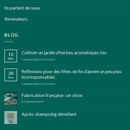
Ils parlent de nous
Revendeurs
BLOG
Cultiver un jardin d’herbes aromatiques bio
10
Mar
sur
Commentaires fermés
Cultiver
un
Réflexions pour des fêtes de fin d’année un peu plus
28
jardin
écoresponsables
Nov
d’herbes
sur
Commentaires fermés
aromatiques
Réflexions
bio
pour
Fabrication française : un choix
des
1
Commentaire
fêtes
de
Après-shampoing démêlant
fin
d’année
un
peu