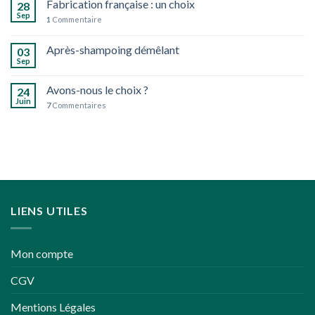
Fabrication française : un choix
28
des
Sep
1
Commentaire
fêtes
de
Après-shampoing démêlant
fin
03
d’année
Sep
un
peu
Avons-nous le choix ?
24
plus
Juin
7
Commentaires
écoresponsables
LIENS UTILES
Mon compte
CGV
Mentions Légales