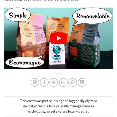
This entry was posted in
blog
and tagged
diy
,
diy zero
dechet
,
economie
,
lave vaisselle
,
menage
,
menage
ecologique
,
vaisselle
,
vaisselle zero dechet
.