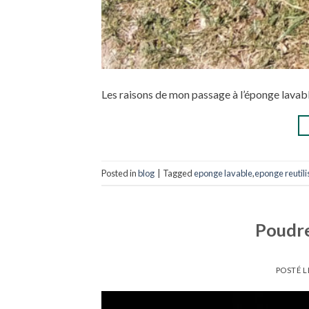
Les raisons de mon passage à l’éponge lavab
Posted in
blog
|
Tagged
eponge lavable
,
eponge reutili
Poudre
POSTÉ L