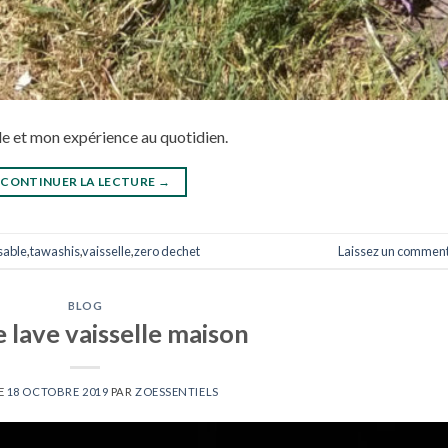
le et mon expérience au quotidien.
CONTINUER LA LECTURE
→
sable
,
tawashis
,
vaisselle
,
zero dechet
Laissez un comment
BLOG
 lave vaisselle maison
E
18 OCTOBRE 2019
PAR
ZOESSENTIELS