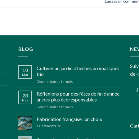
Laissez un comment
BLOG
NE
Suiv
Cultiver un jardin d’herbes aromatiques
10
de -
bio
Mar
sur
Commentaires fermés
Cultiver
un
Réflexions pour des fêtes de fin d’année
28
jardin
un peu plus écoresponsables
Nov
d’herbes
sur
Commentaires fermés
aromatiques
Réflexions
bio
pour
Fabrication française : un choix
des
Car
1
Commentaire
fêtes
de
fin