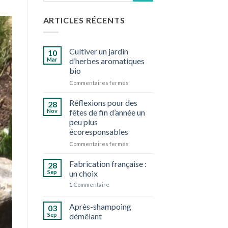
ARTICLES RÉCENTS
Cultiver un jardin
10
Mar
d’herbes aromatiques
bio
sur
Commentaires fermés
Cultiver
un
Réflexions pour des
28
jardin
Nov
fêtes de fin d’année un
d’herbes
peu plus
aromatiques
écoresponsables
bio
sur
Commentaires fermés
Réflexions
pour
Fabrication française :
28
des
Sep
un choix
fêtes
1
Commentaire
de
fin
d’année
Après-shampoing
03
un
Sep
démêlant
peu