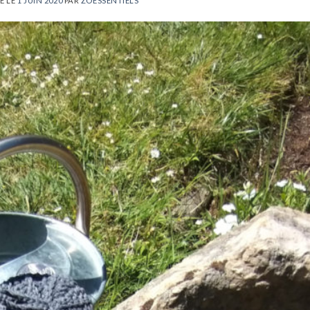
É LE
1 JUIN 2020
PAR
ZOESSENTIELS