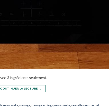
avec 3 ingrédients seulement.
CONTINUER LA LECTURE
→
lave vaisselle
,
menage
,
menage ecologique
,
vaisselle
,
vaisselle zero dechet