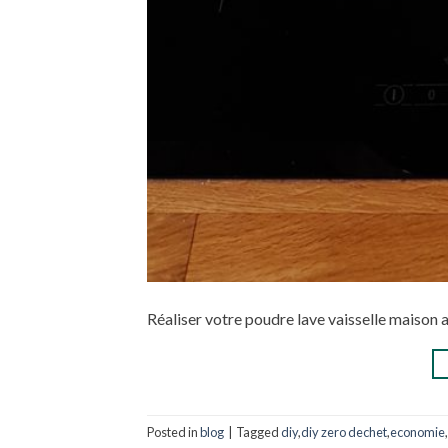
Réaliser votre poudre lave vaisselle maison 
Posted in
blog
|
Tagged
diy
,
diy zero dechet
,
economie
,