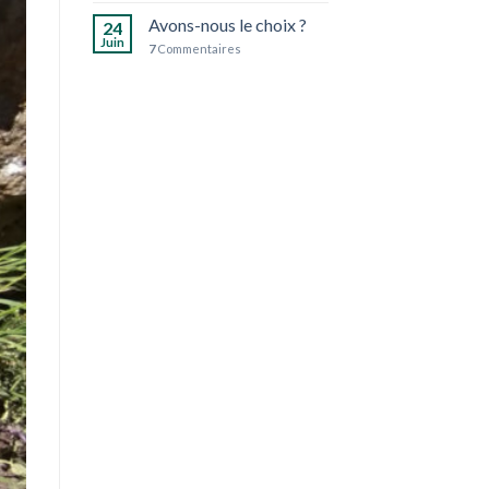
plus
Avons-nous le choix ?
écoresponsables
24
Juin
7
Commentaires