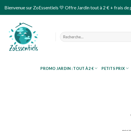
Skip
Bienvenue sur ZoEssentiels 💛 Offre Jardin tout à 2 € + frais de 
to
content
Recherche
pour :
PROMO JARDIN : TOUT À 2 €
PETITS PRIX