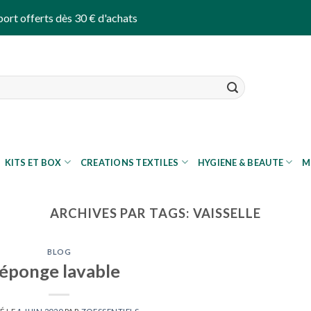
port offerts dès 30 € d'achats
KITS ET BOX
CREATIONS TEXTILES
HYGIENE & BEAUTE
M
ARCHIVES PAR TAGS:
VAISSELLE
BLOG
éponge lavable