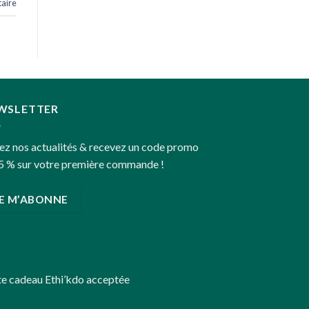
aire
WSLETTER
ez nos actualités & recevez un code promo
5 % sur votre première commande !
JE M’ABONNE
te cadeau
Ethi’kdo
acceptée