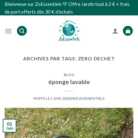
Skip
Bienvenue sur ZoEssentiels 💛 Offre Jardin tout à 2 € + frais
to
de port offerts dès 30 € d'achats
content
ARCHIVES PAR TAGS:
ZERO DECHET
BLOG
éponge lavable
POSTÉ LE
1 JUIN 2020
PAR
ZOESSENTIELS
01
Juin