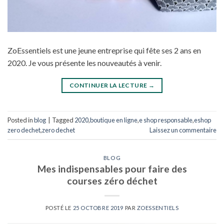
ZoEssentiels est une jeune entreprise qui fête ses 2 ans en
2020. Je vous présente les nouveautés à venir.
CONTINUER LA LECTURE
→
Posted in
blog
|
Tagged
2020
,
boutique en ligne
,
e shop responsable
,
eshop
zero dechet
,
zero dechet
Laissez un commentaire
BLOG
Mes indispensables pour faire des
courses zéro déchet
POSTÉ LE
25 OCTOBRE 2019
PAR
ZOESSENTIELS