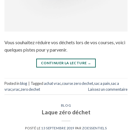
Vous souhaitez réduire vos déchets lors de vos courses, voici
quelques pistes pour y parvenir.
CONTINUER LA LECTURE
→
Posted in
blog
|
Tagged
achat vrac
,
course zero dechet
,
sac a pain
,
sac a
vrac
,
vrac
,
zero dechet
Laissez un commentaire
BLOG
Laque zéro déchet
POSTÉ LE
13 SEPTEMBRE 2019
PAR
ZOESSENTIELS