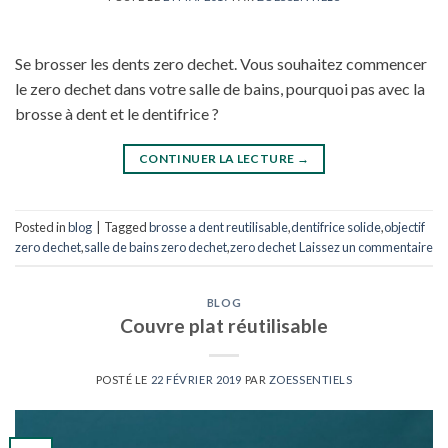
Se brosser les dents zero dechet. Vous souhaitez commencer
le zero dechet dans votre salle de bains, pourquoi pas avec la
brosse à dent et le dentifrice ?
CONTINUER LA LECTURE
→
Posted in
blog
|
Tagged
brosse a dent reutilisable
,
dentifrice solide
,
objectif
zero dechet
,
salle de bains zero dechet
,
zero dechet
Laissez un commentaire
BLOG
Couvre plat réutilisable
POSTÉ LE
22 FÉVRIER 2019
PAR
ZOESSENTIELS