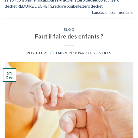
saison
,
consommer local
,
course vrac
,
defis zero dechet
,
objectif zero
dechet
,
REDUIRE DECHETS
,
reduire poubelle
,
zero dechet
Laissez un commentaire
BLOG
Faut il faire des enfants ?
POSTÉ LE
21 DÉCEMBRE 2018
PAR
ZOESSENTIELS
21
Déc