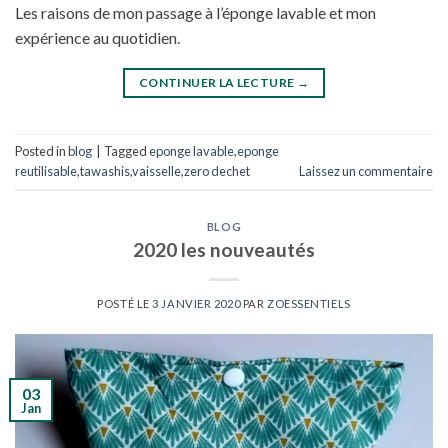
Les raisons de mon passage à l’éponge lavable et mon
expérience au quotidien.
CONTINUER LA LECTURE
→
Posted in
blog
|
Tagged
eponge lavable
,
eponge
reutilisable
,
tawashis
,
vaisselle
,
zero dechet
Laissez un commentaire
BLOG
2020 les nouveautés
POSTÉ LE
3 JANVIER 2020
PAR
ZOESSENTIELS
03
Jan