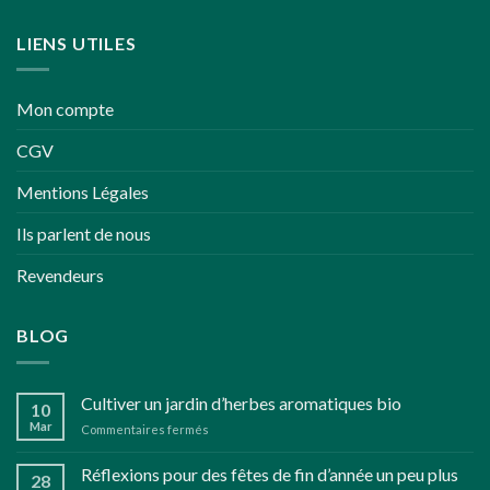
LIENS UTILES
Mon compte
CGV
Mentions Légales
Ils parlent de nous
Revendeurs
BLOG
Cultiver un jardin d’herbes aromatiques bio
10
Mar
sur
Commentaires fermés
Cultiver
un
Réflexions pour des fêtes de fin d’année un peu plus
28
jardin