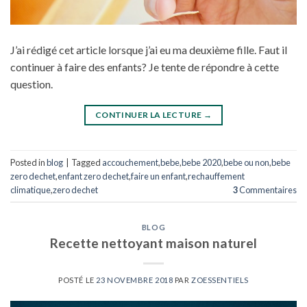
J’ai rédigé cet article lorsque j’ai eu ma deuxième fille. Faut il
continuer à faire des enfants? Je tente de répondre à cette
question.
CONTINUER LA LECTURE
→
Posted in
blog
|
Tagged
accouchement
,
bebe
,
bebe 2020
,
bebe ou non
,
bebe
zero dechet
,
enfant zero dechet
,
faire un enfant
,
rechauffement
climatique
,
zero dechet
3
Commentaires
BLOG
Recette nettoyant maison naturel
POSTÉ LE
23 NOVEMBRE 2018
PAR
ZOESSENTIELS