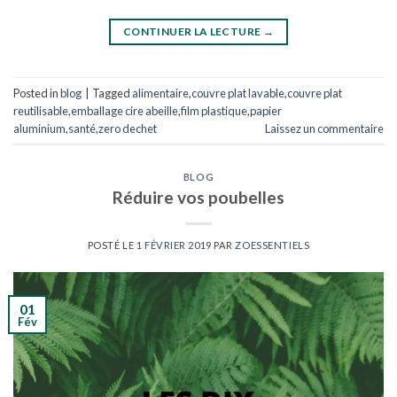
CONTINUER LA LECTURE
→
Posted in
blog
|
Tagged
alimentaire
,
couvre plat lavable
,
couvre plat
reutilisable
,
emballage cire abeille
,
film plastique
,
papier
aluminium
,
santé
,
zero dechet
Laissez un commentaire
BLOG
Réduire vos poubelles
POSTÉ LE
1 FÉVRIER 2019
PAR
ZOESSENTIELS
01
Fév