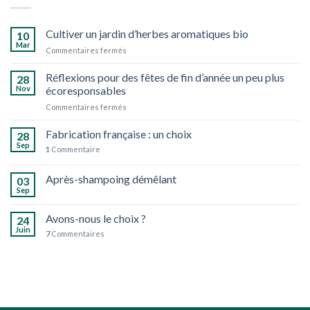
Cultiver un jardin d’herbes aromatiques bio
10
Mar
sur
Commentaires fermés
Cultiver
un
Réflexions pour des fêtes de fin d’année un peu plus
28
jardin
Nov
écoresponsables
d’herbes
sur
Commentaires fermés
aromatiques
Réflexions
bio
pour
Fabrication française : un choix
28
des
Sep
1
Commentaire
fêtes
de
Après-shampoing démêlant
fin
03
d’année
Sep
un
peu
Avons-nous le choix ?
24
plus
Juin
7
Commentaires
écoresponsables