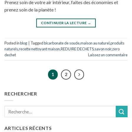
Prenez soin de votre air intérieur, faites des économies et
prenez soin de la planète !
CONTINUER LA LECTURE
→
Posted in
blog
|
Tagged
bicarbonate de soude
,
maison au naturel
,
produits
naturels
,
recette nettoyant maison
,
REDUIRE DECHETS
,
savon noir
,
zero
dechet
Laissez un commentaire
1
2
RECHERCHER
Recherche
pour :
ARTICLES RÉCENTS