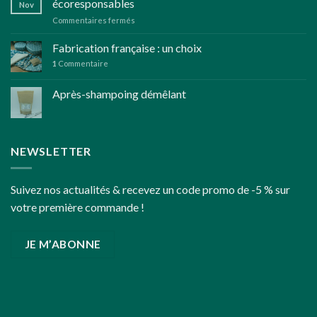
écoresponsables
Nov
d’herbes
sur
Commentaires fermés
aromatiques
Réflexions
bio
pour
Fabrication française : un choix
des
1
Commentaire
fêtes
de
Après-shampoing démêlant
fin
d’année
un
peu
plus
NEWSLETTER
écoresponsables
Suivez nos actualités & recevez un code promo de -5 % sur
votre première commande !
JE M’ABONNE