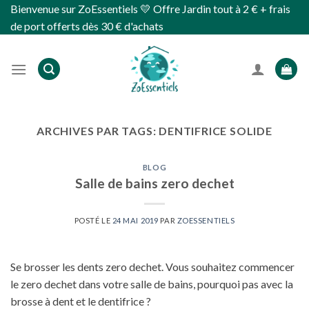
Skip
Bienvenue sur ZoEssentiels 💛 Offre Jardin tout à 2 € + frais
to
de port offerts dès 30 € d'achats
content
ARCHIVES PAR TAGS:
DENTIFRICE SOLIDE
BLOG
Salle de bains zero dechet
POSTÉ LE
24 MAI 2019
PAR
ZOESSENTIELS
Se brosser les dents zero dechet. Vous souhaitez commencer
le zero dechet dans votre salle de bains, pourquoi pas avec la
brosse à dent et le dentifrice ?