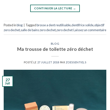
CONTINUER LA LECTURE
→
Posted in
blog
|
Tagged
brosse a dent reutilisable
,
dentifrice solide
,
objectif
zero dechet
,
salle de bains zero dechet
,
zero dechet
Laissez un commentaire
BLOG
Ma trousse de toilette zéro déchet
POSTÉ LE
27 JUILLET 2018
PAR
ZOESSENTIELS
27
Juil