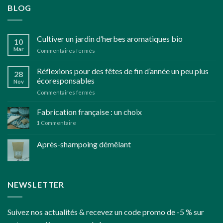
BLOG
Cultiver un jardin d’herbes aromatiques bio
10
Mar
sur
Commentaires fermés
Cultiver
un
Réflexions pour des fêtes de fin d’année un peu plus
28
jardin
écoresponsables
Nov
d’herbes
sur
Commentaires fermés
aromatiques
Réflexions
bio
pour
Fabrication française : un choix
des
1
Commentaire
fêtes
de
Après-shampoing démêlant
fin
d’année
un
peu
plus
NEWSLETTER
écoresponsables
Suivez nos actualités & recevez un code promo de -5 % sur