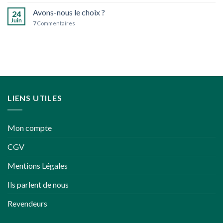
peu
Avons-nous le choix ?
24
plus
Juin
7
Commentaires
écoresponsables
LIENS UTILES
Mon compte
CGV
Mentions Légales
Ils parlent de nous
Revendeurs