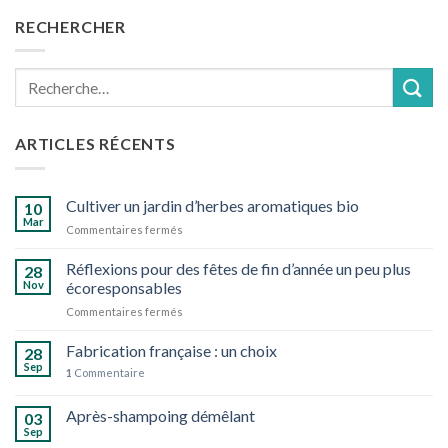
RECHERCHER
Recherche
pour :
ARTICLES RÉCENTS
Cultiver un jardin d’herbes aromatiques bio
10
Mar
sur
Commentaires fermés
Cultiver
un
Réflexions pour des fêtes de fin d’année un peu plus
28
jardin
Nov
écoresponsables
d’herbes
sur
Commentaires fermés
aromatiques
Réflexions
bio
pour
Fabrication française : un choix
28
des
Sep
1
Commentaire
fêtes
de
Après-shampoing démêlant
fin
03
d’année
Sep
un