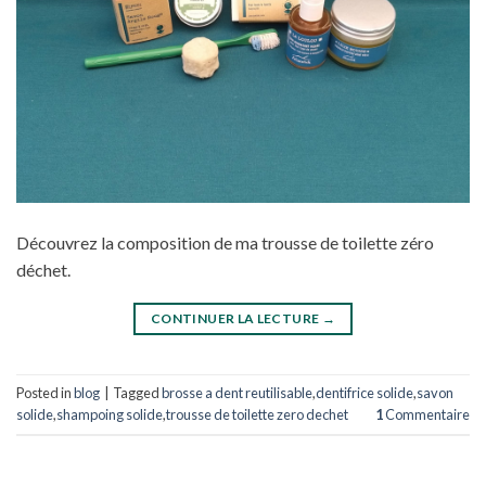
Découvrez la composition de ma trousse de toilette zéro
déchet.
CONTINUER LA LECTURE
→
Posted in
blog
|
Tagged
brosse a dent reutilisable
,
dentifrice solide
,
savon
solide
,
shampoing solide
,
trousse de toilette zero dechet
1
Commentaire