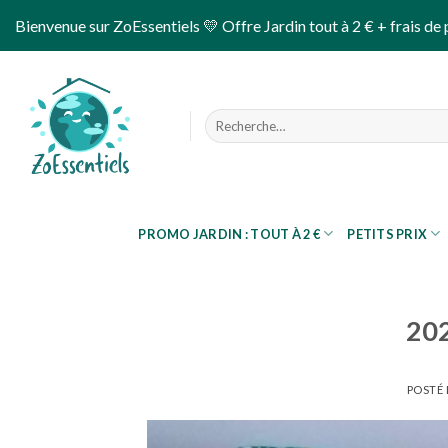
Skip
Bienvenue sur ZoEssentiels 💛 Offre Jardin tout à 2 € + frais de 
to
content
Recherche
pour :
PROMO JARDIN : TOUT À 2 €
PETITS PRIX
202
POSTÉ 