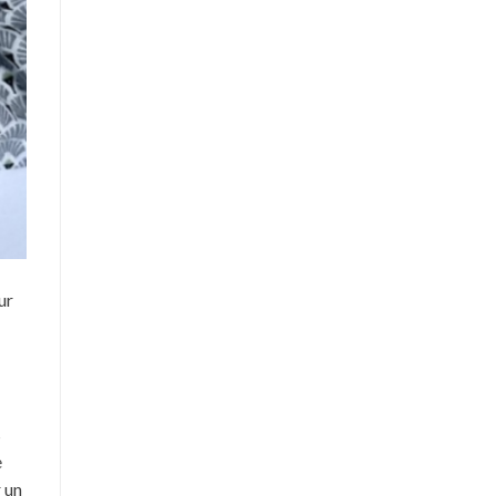
ur
s
e
r un