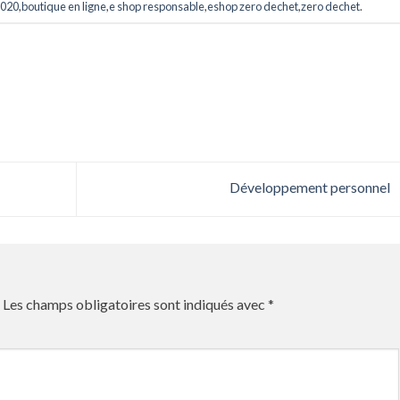
2020
,
boutique en ligne
,
e shop responsable
,
eshop zero dechet
,
zero dechet
.
Développement personnel
Les champs obligatoires sont indiqués avec
*