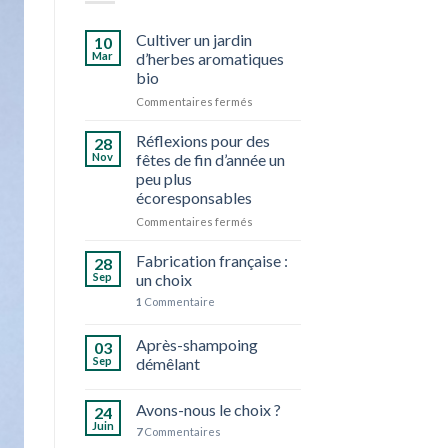
Cultiver un jardin
10
Mar
d’herbes aromatiques
bio
sur
Commentaires fermés
Cultiver
un
Réflexions pour des
28
jardin
Nov
fêtes de fin d’année un
d’herbes
peu plus
aromatiques
écoresponsables
bio
sur
Commentaires fermés
Réflexions
pour
Fabrication française :
28
des
Sep
un choix
fêtes
1
Commentaire
de
fin
d’année
Après-shampoing
03
un
Sep
démêlant
peu
plus
Avons-nous le choix ?
écoresponsables
24
Juin
7
Commentaires