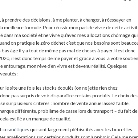
e, à prendre des décisions, à me planter, à changer, à réessayer en
a meilleure formule. Pour réussir mon pari de vivre de cette activit
né dans ma société et ne vivre qu’avec mes allocations chômage qui
uand on pratique le zéro déchet c’est que nos besoins sont beauco
bas âge il y a tout de même pas mal de choses à payer, il est donc
2020, il est donc temps de me payer et grâce à vous, à votre soutien
re entourage, mon rêve d’en vivre est devenu réalité. Quelques
veautés :
le site une fois les stocks écoulés (on ne jette rien chez
 donc pas surpris de voir disparaître certains produits. Le choix des
sé sur plusieurs critères : nombre de vente annuel assez faible,
marque différente, problème de casse lors du transport – du fait de
ela est lié à un manque de qualité.
t
cosmétiques
qui sont largement plébiscités avec les box et les
es améliorations sur certains produits sont à prévoir. Cela me pre