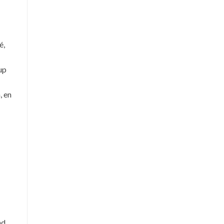
é,
up
, en
nd