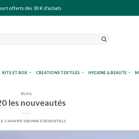
port offerts dès 30 € d'achats
KITS ET BOX
CREATIONS TEXTILES
HYGIENE & BEAUTE
M
BLOG
0 les nouveautés
LE
3 JANVIER 2020
PAR
ZOESSENTIELS