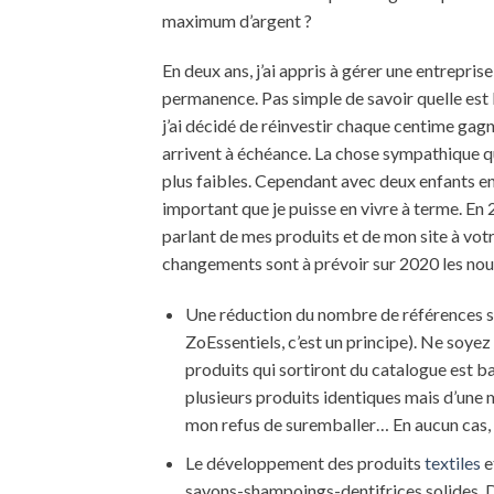
maximum d’argent ?
En deux ans, j’ai appris à gérer une entrepris
permanence. Pas simple de savoir quelle est l
j’ai décidé de réinvestir chaque centime gag
arrivent à échéance. La chose sympathique q
plus faibles. Cependant avec deux enfants en 
important que je puisse en vivre à terme. En 
parlant de mes produits et de mon site à vot
changements sont à prévoir sur 2020 les nou
Une réduction du nombre de références sur 
ZoEssentiels, c’est un principe). Ne soyez
produits qui sortiront du catalogue est ba
plusieurs produits identiques mais d’une 
mon refus de suremballer… En aucun cas, c
Le développement des produits
textiles
e
savons-shampoings-dentifrices solides. D