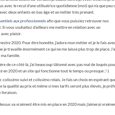
s avec le recul d’une utilisatrice quotidienne (moi) qui n’a que peu 
avec deux enfants en bas âge et un métier très prenant.
entiels aux professionnels
afin que vous puissiez retrouver nos
 Si vous souhaitez d’ailleurs me mettre en relation avec un
avec plaisir.
estre 2020. Pour être honnête, j’adore mon métier et je le fais ave
e je travaille énormément ce qui ne me laisse plus trop de place. J’a
 ma famille.
lère de ce côté là, j’ai beaucoup tâtonné avec pas mal de loupés pou
é en 2020 et un site qui fonctionne tout le temps ou presque ;’-)
 colissimo suivi et colissimo relais. Je fais un choix en espérant qu
e la qualité au prix et même si mes tarifs seront plus élevés, je préf
 livraison.
i dessus va vraiment être mis en place en 2020 mais j’aimerai vraime