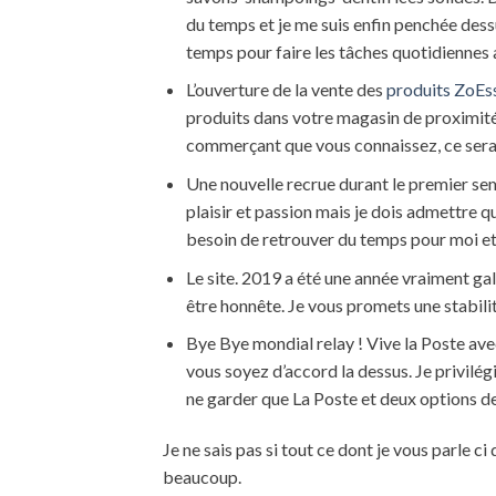
du temps et je me suis enfin penchée dessu
temps pour faire les tâches quotidiennes 
L’ouverture de la vente des
produits ZoEss
produits dans votre magasin de proximité.
commerçant que vous connaissez, ce sera 
Une nouvelle recrue durant le premier sem
plaisir et passion mais je dois admettre qu
besoin de retrouver du temps pour moi et
Le site. 2019 a été une année vraiment ga
être honnête. Je vous promets une stabilit
Bye Bye mondial relay ! Vive la Poste avec
vous soyez d’accord la dessus. Je privilégi
ne garder que La Poste et deux options de
Je ne sais pas si tout ce dont je vous parle c
beaucoup.