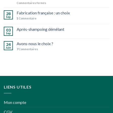
sur
Commentaires fermés
aromatiques
Réflexions
bio
pour
Fabrication française : un choix
28
des
Sep
1
Commentaire
fêtes
de
Après-shampoing démêlant
fin
03
d’année
Sep
un
peu
Avons-nous le choix ?
24
plus
Juin
7
Commentaires
écoresponsables
LIENS UTILES
Mon compte
CGV