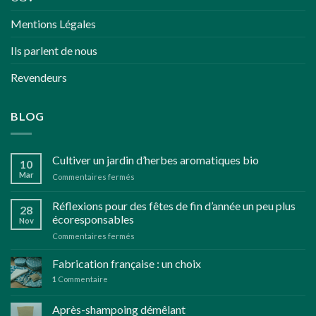
Mentions Légales
Ils parlent de nous
Revendeurs
BLOG
Cultiver un jardin d’herbes aromatiques bio
10
Mar
sur
Commentaires fermés
Cultiver
un
Réflexions pour des fêtes de fin d’année un peu plus
28
jardin
écoresponsables
Nov
d’herbes
sur
Commentaires fermés
aromatiques
Réflexions
bio
pour
Fabrication française : un choix
des
1
Commentaire
fêtes
de
Après-shampoing démêlant
fin