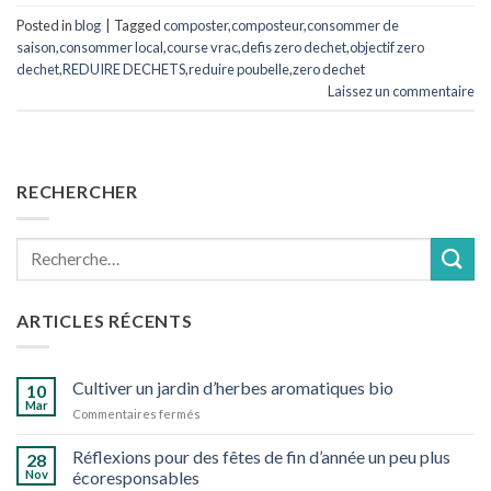
Posted in
blog
|
Tagged
composter
,
composteur
,
consommer de
saison
,
consommer local
,
course vrac
,
defis zero dechet
,
objectif zero
dechet
,
REDUIRE DECHETS
,
reduire poubelle
,
zero dechet
Laissez un commentaire
RECHERCHER
Recherche
pour :
ARTICLES RÉCENTS
Cultiver un jardin d’herbes aromatiques bio
10
Mar
sur
Commentaires fermés
Cultiver
un
Réflexions pour des fêtes de fin d’année un peu plus
28
jardin
Nov
écoresponsables
d’herbes