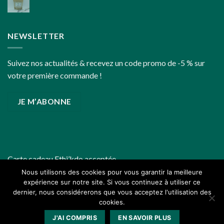
d’année
un
peu
plus
NEWSLETTER
écoresponsables
Suivez nos actualités & recevez un code promo de -5 % sur
votre première commande !
JE M’ABONNE
Carte cadeau
Ethi’kdo
acceptée
Nous utilisons des cookies pour vous garantir la meilleure
expérience sur notre site. Si vous continuez à utiliser ce
dernier, nous considérerons que vous acceptez l'utilisation des
cookies.
J'AI COMPRIS
EN SAVOIR PLUS
Copyright 2026 ©
Zoessentiels.com