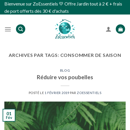
Skip
Bienvenue sur ZoEssentiels 💛 Offre Jardin tout à 2 € + frais
to
de port offerts dès 30 € d'achats
content
ARCHIVES PAR TAGS:
CONSOMMER DE SAISON
BLOG
Réduire vos poubelles
POSTÉ LE
1 FÉVRIER 2019
PAR
ZOESSENTIELS
01
Fév