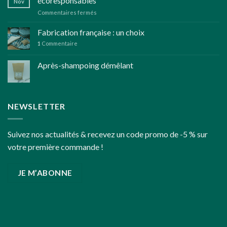
écoresponsables
Nov
d’herbes
sur
Commentaires fermés
aromatiques
Réflexions
bio
pour
Fabrication française : un choix
des
1
Commentaire
fêtes
de
Après-shampoing démêlant
fin
d’année
un
peu
plus
NEWSLETTER
écoresponsables
Suivez nos actualités & recevez un code promo de -5 % sur
votre première commande !
JE M’ABONNE