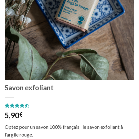
Savon exfoliant
Noté
2
4.50
5,90
€
sur 5 basé
sur
Optez pour un savon 100% français : le savon exfoliant à
notations
client
l’argile rouge.