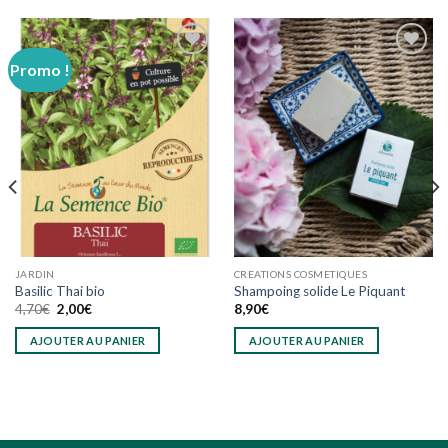
Promo !
Ajouter
Ajouter
à
à
wishlist
wishlist
JARDIN
CREATIONS COSMETIQUES
Basilic Thai bio
Shampoing solide Le Piquant
Le
Le
4,70
€
2,00
€
8,90
€
prix
prix
initial
actuel
AJOUTER AU PANIER
AJOUTER AU PANIER
était :
est :
4,70€.
2,00€.