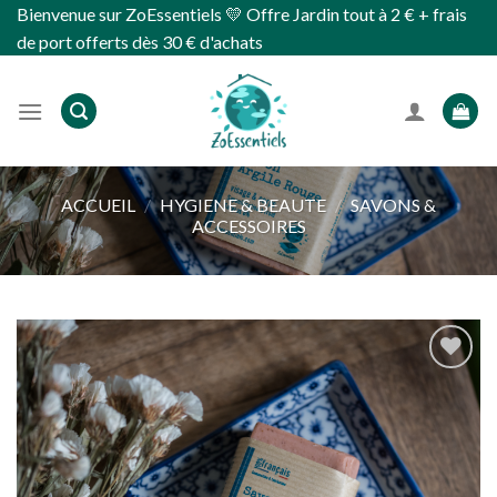
Skip
Bienvenue sur ZoEssentiels 💛 Offre Jardin tout à 2 € + frais
to
de port offerts dès 30 € d'achats
content
ACCUEIL
/
HYGIENE & BEAUTE
/
SAVONS &
ACCESSOIRES
Ajouter
à
wishlist