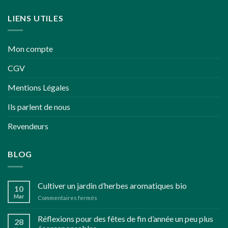
LIENS UTILES
Mon compte
CGV
Mentions Légales
Ils parlent de nous
Revendeurs
BLOG
Cultiver un jardin d’herbes aromatiques bio
10
Mar
sur
Commentaires fermés
Cultiver
un
Réflexions pour des fêtes de fin d’année un peu plus
28
jardin