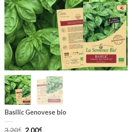
Basilic Genovese bio
Le
Le
3,20
2,00
€
€