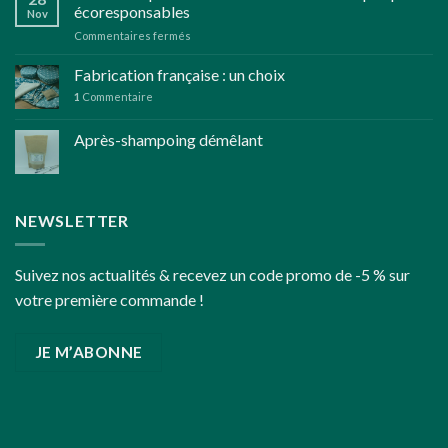
jardin
écoresponsables
Nov
d’herbes
sur
Commentaires fermés
aromatiques
Réflexions
bio
pour
Fabrication française : un choix
des
1
Commentaire
fêtes
de
Après-shampoing démêlant
fin
d’année
un
peu
plus
NEWSLETTER
écoresponsables
Suivez nos actualités & recevez un code promo de -5 % sur
votre première commande !
JE M’ABONNE