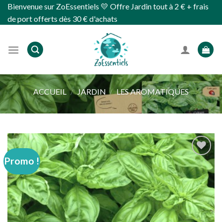
Skip
Bienvenue sur ZoEssentiels 💛 Offre Jardin tout à 2 € + frais
to
de port offerts dès 30 € d'achats
content
ACCUEIL
/
JARDIN
/
LES AROMATIQUES
Promo !
Ajouter
à
wishlist