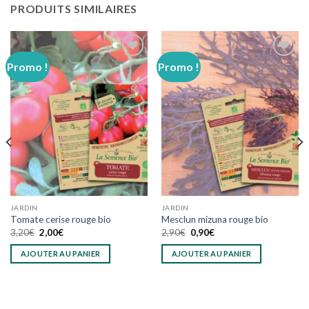
PRODUITS SIMILAIRES
Promo !
Promo !
Ajouter
Ajouter
à
à
wishlist
wishlist
JARDIN
JARDIN
Tomate cerise rouge bio
Mesclun mizuna rouge bio
Le
Le
Le
Le
3,20
€
2,00
€
2,90
€
0,90
€
prix
prix
prix
prix
initial
actuel
initial
actuel
AJOUTER AU PANIER
AJOUTER AU PANIER
était :
est :
était :
est :
3,20€.
2,00€.
2,90€.
0,90€.