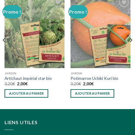
Promo !
Promo !
Ajouter
Ajouter
à
à
wishlist
wishlist
JARDIN
JARDIN
Artichaut impérial star bio
Potimarron Uchiki Kuri bio
Le
Le
Le
Le
3,20
€
2,00
€
3,20
€
2,00
€
prix
prix
prix
prix
initial
actuel
initial
actuel
AJOUTER AU PANIER
AJOUTER AU PANIER
était :
est :
était :
est :
3,20€.
2,00€.
3,20€.
2,00€.
LIENS UTILES