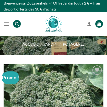
Skip
Bienvenue sur ZoEssentiels 💛 Offre Jardin tout à 2 € + frais
to
de port offerts dès 30 € d'achats
content
ACCUEIL
/
JARDIN
/
POTAGÈRES
Promo !
Ajouter
à
wishlist