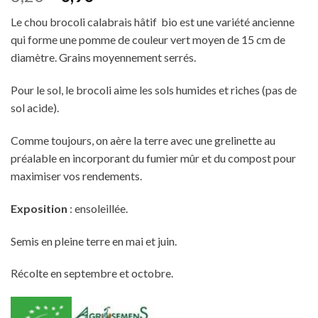
prix
prix
Le chou brocoli calabrais hâtif bio est une variété ancienne
initial
actuel
qui forme une pomme de couleur vert moyen de 15 cm de
était :
est :
diamètre. Grains moyennement serrés.
3,20€.
0,90€.
Pour le sol, le brocoli aime les sols humides et riches (pas de
sol acide).
Comme toujours, on aère la terre avec une grelinette au
préalable en incorporant du fumier mûr et du compost pour
maximiser vos rendements.
Exposition
: ensoleillée.
Semis en pleine terre en mai et juin.
Récolte en septembre et octobre.