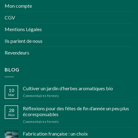
Mon compte
CGV
Mentions Légales
Ils parlent de nous
Revendeurs
BLOG
Cultiver un jardin d’herbes aromatiques bio
10
Mar
sur
Commentaires fermés
Cultiver
un
Réflexions pour des fêtes de fin d’année un peu plus
28
jardin
écoresponsables
Nov
d’herbes
sur
Commentaires fermés
aromatiques
Réflexions
bio
pour
Fabrication française : un choix
des