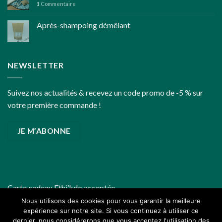
1
Commentaire
fêtes
de
Après-shampoing démêlant
fin
d’année
un
peu
plus
NEWSLETTER
écoresponsables
Suivez nos actualités & recevez un code promo de -5 % sur
votre première commande !
JE M’ABONNE
Carte cadeau
Ethi’kdo
acceptée
Nous utilisons des cookies pour vous garantir la meilleure
expérience sur notre site. Si vous continuez à utiliser ce
dernier, nous considérerons que vous acceptez l'utilisation des